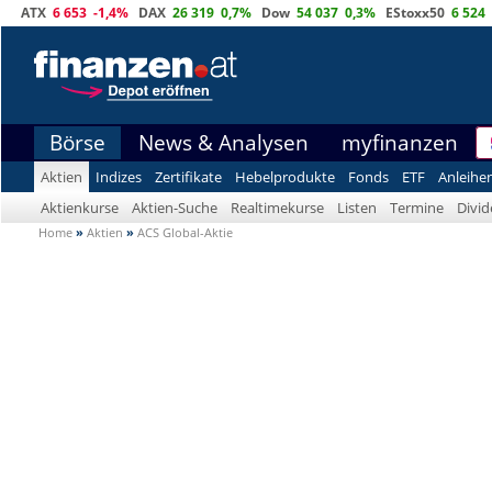
ATX
6 653
-1,4%
DAX
26 319
0,7%
Dow
54 037
0,3%
EStoxx50
6 524
Börse
News & Analysen
myfinanzen
Aktien
Indizes
Zertifikate
Hebelprodukte
Fonds
ETF
Anleihe
Aktienkurse
Aktien-Suche
Realtimekurse
Listen
Termine
Divi
Home
»
Aktien
»
ACS Global-Aktie