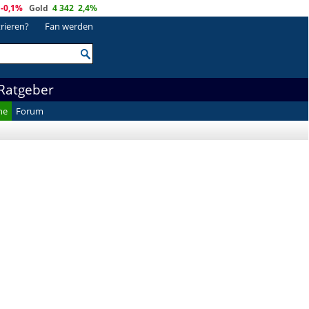
-0,1%
Gold
4 342
2,4%
trieren?
Fan werden
Ratgeber
he
Forum