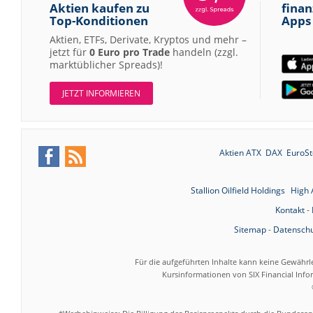
Aktien kaufen zu
finan
Top-Konditionen
Apps
Aktien, ETFs, Derivate, Kryptos und mehr –
jetzt für
0 Euro pro Trade
handeln (zzgl.
marktüblicher Spreads)!
JETZT INFORMIEREN
Aktien ATX
DAX
EuroSt
Stallion Oilfield Holdings
High 
Kontakt
-
Sitemap
-
Datenschu
Für die aufgeführten Inhalte kann keine Gewährl
Kursinformationen von SIX Financial Inf