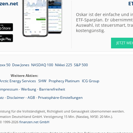
zen.net
E
Oskar ist der einfache und i
ETF-Sparplan. Er übernimmt 
Auswahl, ist steuersmart, t
kostengünstig.
JETZT ME
oxx 50
Dow Jones
NASDAQ 100
Nikkei 225
S&P 500
Weitere Aktien:
Arctic Energy Services
SHW
Prophecy Platinum
ICG Group
Impressum
-
Werbung
-
Barrierefreiheit
tz
-
Disclaimer
-
AGB
-
Privatsphäre-Einstellungen
eistung für die Vollständigkeit, Richtigkeit und Genauigkeit übernommen werden.
ormation Deutschland GmbH. Verzögerung 15 Min. (Nasdaq, NYSE: 20 Min.).
© 1999-2026
finanzen.net GmbH