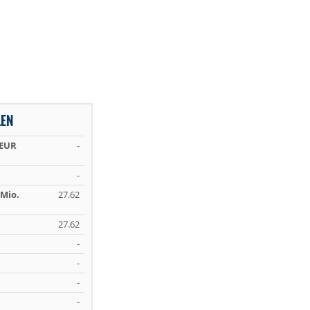
LEN
 EUR
-
-
Mio.
27.62
27.62
-
-
-
-