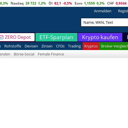
0,3%
Nasdaq
29 722
1,2%
Öl
82,1
-0,5%
Euro
1,1559
0,3%
CHF
0,9344
Anmelden
Regis
ETF-Sparplan
Krypto kaufen
ZERO Depot
n
Rohstoffe
Devisen
Zinsen
CFDs
Trading
Kryptos
Broker-Vergleic
denden
Börse-Social
Female Finance