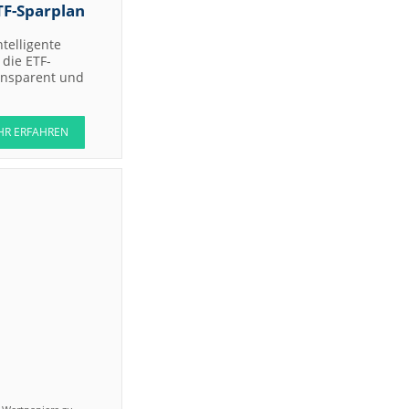
TF-Sparplan
ntelligente
die ETF-
ransparent und
HR ERFAHREN