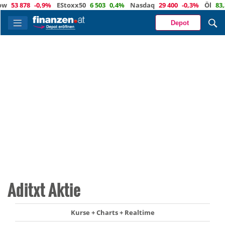
53 878
-0,9%
EStoxx50
6 503
0,4%
Nasdaq
29 400
-0,3%
Öl
83,3
4
Depot
Aditxt Aktie
Kurse + Charts + Realtime