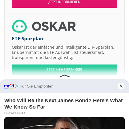
JETZT INFORMIEREN
ETF-Sparplan
Oskar ist der einfache und intelligente ETF-Sparplan.
Er übernimmt die ETF-Auswahl, ist steuersmart,
transparent und kostengünstig.
JETZT MEHR ERFAHREN
Für Sie Empfohlen
Who Will Be the Next James Bond? Here's What
Aktien ATX
DAX
EuroStoxx 50
Dow Jones
NASDAQ 100
Nikkei 225
We Know So Far
S&P 500
BRAINBERRIES
Weitere Aktien:
Innventure
Cemtrex
Diffusion Engineers
OnKure Therapeutic a