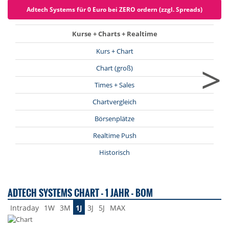
Adtech Systems für 0 Euro bei ZERO ordern (zzgl. Spreads)
Kurse + Charts + Realtime
Kurs + Chart
>
Chart (groß)
Times + Sales
Chartvergleich
Börsenplätze
Realtime Push
Historisch
ADTECH SYSTEMS CHART - 1 JAHR - BOM
Intraday
1W
3M
1J
3J
5J
MAX