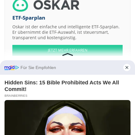
ETF-Sparplan
Oskar ist der einfache und intelligente ETF-Sparplan.
Er übernimmt die ETF-Auswahl, ist steuersmart,
transparent und kostengünstig.
JETZT MEHR ERFAHREN
Für Sie Empfohlen
Hidden Sins: 15 Bible Prohibited Acts We All
Aktien ATX
DAX
EuroStoxx 50
Dow Jones
NASDAQ 100
Nikkei 225
Commit!
S&P 500
BRAINBERRIES
Weitere Aktien:
Redfish Longterm Capital
Hermana
GRI Bio
Omat Advanced
Materials
Shanghai Bloom Technolog a
Kontakt
-
Impressum
-
Werbung
-
Barrierefreiheit
Sitemap
-
Datenschutz
-
Disclaimer
-
AGB
-
Privatsphäre-Einstellungen