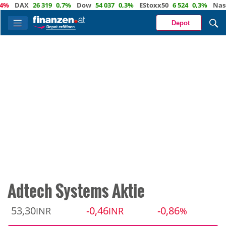
DAX
26 319
0,7%
Dow
54 037
0,3%
EStoxx50
6 524
0,3%
Nasdaq
Depot
Adtech Systems Aktie
53,30
-0,46
-0,86
INR
INR
%