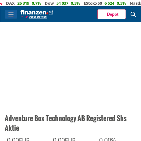
AX
26 319
0,7%
Dow
54 037
0,3%
EStoxx50
6 524
0,3%
Nasdaq
29
Depot
Adventure Box Technology AB Registered Shs
Aktie
0,00
0,00
0,00
EUR
EUR
%