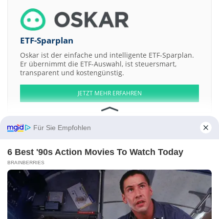
ETF-Sparplan
Oskar ist der einfache und intelligente ETF-Sparplan.
Er übernimmt die ETF-Auswahl, ist steuersmart,
transparent und kostengünstig.
JETZT MEHR ERFAHREN
Für Sie Empfohlen
6 Best '90s Action Movies To Watch Today
Aktien ATX
DAX
EuroStoxx 50
Dow Jones
NASDAQ 100
Nikkei 225
S&P 500
BRAINBERRIES
Weitere Aktien:
Athene
Abbey
Bull Horn Holdings Corporation Registered Shs
Aston
Martin Lagonda Global Holdings
Chengda Technology
Kontakt
-
Impressum
-
Werbung
-
Barrierefreiheit