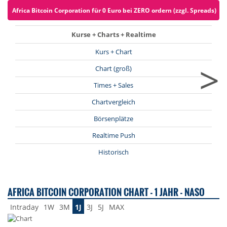
Africa Bitcoin Corporation für 0 Euro bei ZERO ordern (zzgl. Spreads)
Kurse + Charts + Realtime
Kurs + Chart
>
Chart (groß)
Times + Sales
Chartvergleich
Börsenplätze
Realtime Push
Historisch
AFRICA BITCOIN CORPORATION CHART - 1 JAHR - NASO
Intraday
1W
3M
1J
3J
5J
MAX