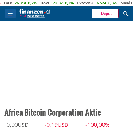
AX
26 319
0,7%
Dow
54 037
0,3%
EStoxx50
6 524
0,3%
Nasdaq
29
Depot
Africa Bitcoin Corporation Aktie
0,00
-0,19
-100,00
USD
USD
%