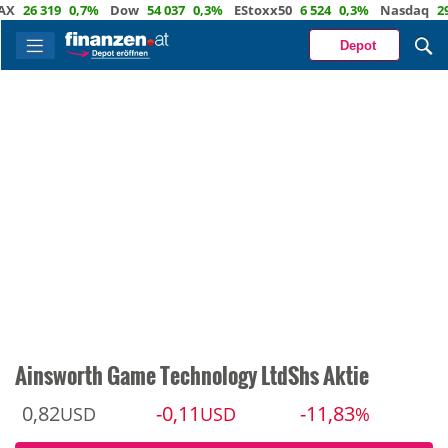
6 319
0,7%
Dow
54 037
0,3%
EStoxx50
6 524
0,3%
Nasdaq
29 722
Depot
Ainsworth Game Technology LtdShs Aktie
0,82
-0,11
-11,83
USD
USD
%