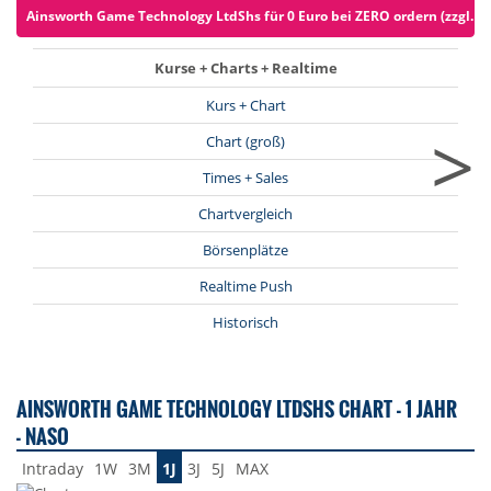
Ainsworth Game Technology LtdShs für 0 Euro bei ZERO ordern (zzgl. S
Kurse + Charts + Realtime
Kurs + Chart
>
Chart (groß)
Times + Sales
Chartvergleich
Börsenplätze
Realtime Push
Historisch
AINSWORTH GAME TECHNOLOGY LTDSHS CHART - 1 JAHR
- NASO
Intraday
1W
3M
1J
3J
5J
MAX