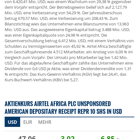
von 6.420,41 Mio. USD, was einem Wachstum von 29,38 % gegenüber
dem Vorjahr entspricht. Der Betriebsgewinn belief sich auf 2.127,79
Mio. USD, eine Verbesserung von 54,29 %. Der Jahresüberschuss
betrug 679,57 Mio. USD, eine Verbesserung um 208,43 %. Zum
Bilanzstichtag wies das Unternehmen eine Bilanzsumme von 13.963
Mio. USD aus. Das ausgewiesene Eigenkapital betrug 3.488 Mio. USD,
was einer Eigenkapitalquote von 24,98 % entspricht. Die
Gesamtverschuldung betrug 6.412 Mio. USD, mit einem Verhältnis von
Schulden zu Vermögenswerten von 45,92 %. Airtel Africa beschäftigte
zum Geschäftsjahresende 4.512 Mitarbeiter, ein Anstieg von 6,09 % im
Vergleich zum Vorjahr. Der Umsatz pro Mitarbeiter lag bei 1,42 Mio.
USD. Für das abgelaufene Geschäftsjahr zahlte das Unternehmen eine
Dividende von 0,6 USD je Aktie, was einer Dividendenrendite von 1,31
% entspricht. Das Kurs-Gewinn-Verhältnis (KGV) liegt bei 24,41, das
Kurs-Buchwert-Verhältnis (KBV) bei 5,27.
AKTIENKURS AIRTEL AFRICA PLC UNSPONSORED
AMERICAN DEPOSITARY RECEIPT REPR 10 SHS IN USD
USD
EUR
MEHR
47,06
3,02
6,85