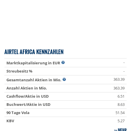
AIRTEL AFRICA KENNZAHLEN
-
Marktkapitalisierung in EUR
Streubesitz %
-
363.39
Gesamtanzahl Aktien in Mio.
Anzahl Aktien in Mio.
363.39
Cashflow/Aktie in USD
6.51
Buchwert/Aktie in USD
8.63
90 Tage Vola
51.54
KBV
5.27
MEHR