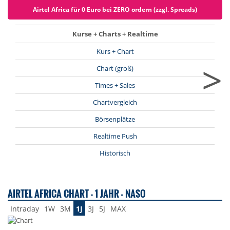
Airtel Africa für 0 Euro bei ZERO ordern (zzgl. Spreads)
Kurse + Charts + Realtime
Kurs + Chart
>
Chart (groß)
Times + Sales
Chartvergleich
Börsenplätze
Realtime Push
Historisch
AIRTEL AFRICA CHART - 1 JAHR - NASO
Intraday
1W
3M
1J
3J
5J
MAX