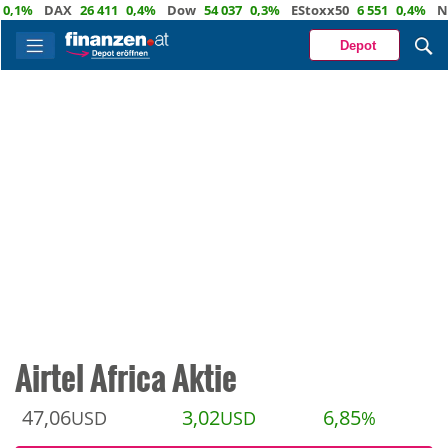
%
DAX
26 411
0,4%
Dow
54 037
0,3%
EStoxx50
6 551
0,4%
Nasda
Depot
Airtel Africa Aktie
47,06
3,02
6,85
USD
USD
%