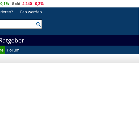
0,1%
Gold
4 240
-0,2%
trieren?
Fan werden
Ratgeber
he
Forum