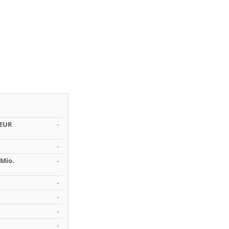
 EUR
-
-
Mio.
-
-
-
-
-