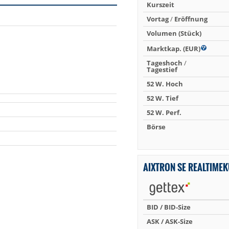
Kurszeit
Vortag
/
Eröffnung
Volumen (Stück)
Marktkap. (EUR)
Tageshoch
/
Tagestief
52 W. Hoch
52 W. Tief
52 W. Perf.
Börse
AIXTRON SE REALTIME
BID / BID-Size
ASK / ASK-Size