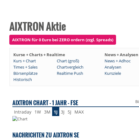
AIXTRON Aktie
AIXTRON für 0 Euro bei ZERO ordern (zzgl. Spreads)
Kurse + Charts + Realtime
News + Analysen
Kurs + Chart
Chart (groß)
News + Adhoc
Times + Sales
Chartvergleich
Analysen
Börsenplätze
Realtime Push
Kursziele
Historisch
AIXTRON CHART - 1 JAHR - FSE
B
Intraday
1W
3M
1J
3J
5J
MAX
NACHRICHTEN ZU AIXTRON SE