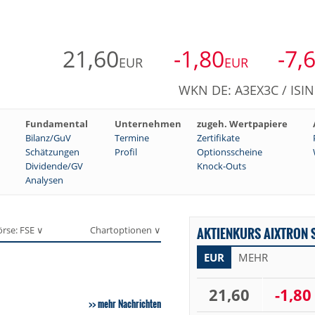
21,60
-1,80
-7,
EUR
EUR
WKN DE: A3EX3C / ISI
Fundamental
Unternehmen
zugeh. Wertpapiere
Bilanz/GuV
Termine
Zertifikate
Schätzungen
Profil
Optionsscheine
Dividende/GV
Knock-Outs
Analysen
örse: FSE ∨
Chartoptionen ∨
AKTIENKURS AIXTRON S
EUR
MEHR
21,60
-1,80
mehr Nachrichten