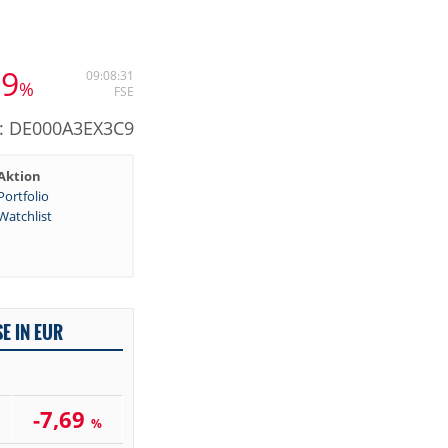
69
09:08:31
%
FSE
N: DE000A3EX3C9
Aktion
Portfolio
Watchlist
E IN EUR
-7,69
%