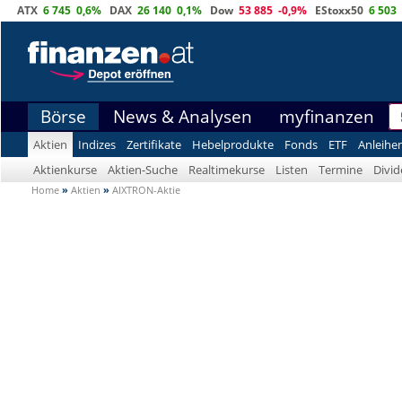
ATX
6 745
0,6%
DAX
26 140
0,1%
Dow
53 885
-0,9%
EStoxx50
6 503
Börse
News & Analysen
myfinanzen
Aktien
Indizes
Zertifikate
Hebelprodukte
Fonds
ETF
Anleihe
Aktienkurse
Aktien-Suche
Realtimekurse
Listen
Termine
Divi
Home
»
Aktien
»
AIXTRON-Aktie