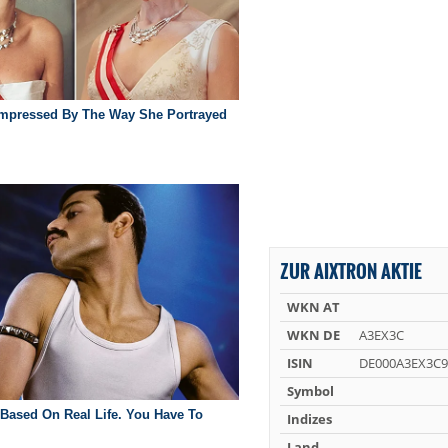
ZUR AIXTRON AKTIE
WKN AT
WKN DE
A3EX3C
ISIN
DE000A3EX3C9
Symbol
Indizes
Land