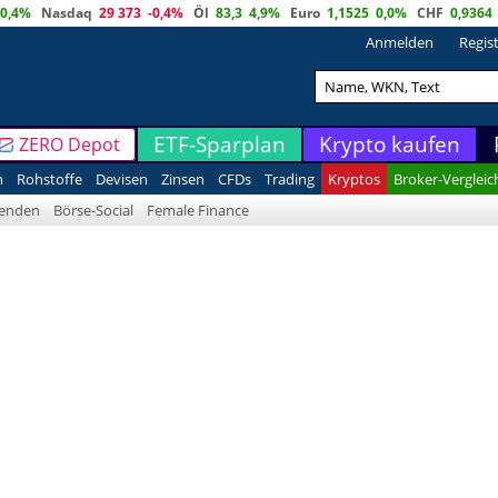
0,4%
Nasdaq
29 373
-0,4%
Öl
83,3
4,9%
Euro
1,1525
0,0%
CHF
0,9364
Anmelden
Regis
ETF-Sparplan
Krypto kaufen
ZERO Depot
n
Rohstoffe
Devisen
Zinsen
CFDs
Trading
Kryptos
Broker-Vergleic
denden
Börse-Social
Female Finance