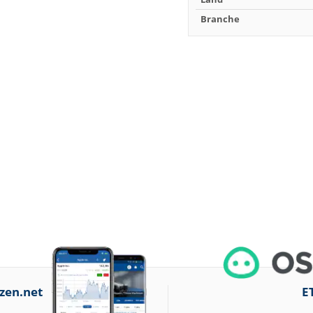
Branche
zen.net
E