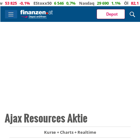
53 825
-0,1%
EStoxx50
6 546
0,7%
Nasdaq
29 690
1,1%
Öl
82,1
-0
Depot
Ajax Resources Aktie
Kurse + Charts + Realtime