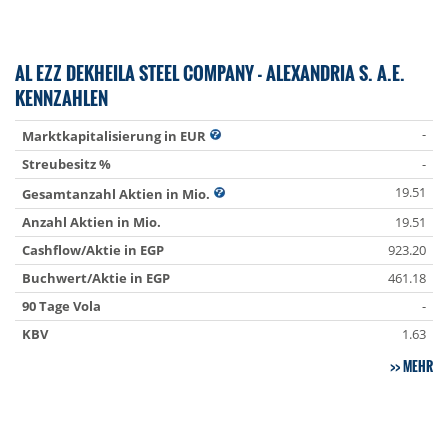
AL EZZ DEKHEILA STEEL COMPANY - ALEXANDRIA S. A.E.
KENNZAHLEN
-
Marktkapitalisierung in EUR
Streubesitz %
-
19.51
Gesamtanzahl Aktien in Mio.
Anzahl Aktien in Mio.
19.51
Cashflow/Aktie in EGP
923.20
Buchwert/Aktie in EGP
461.18
90 Tage Vola
-
KBV
1.63
MEHR