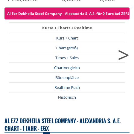
Al Ezz Dekheila Steel Company - Alexandria S. A.E. für 0 Euro bei ZERO o
Kurse + Charts + Realtime
Kurs + Chart
>
Chart (groß)
Times + Sales
Chartvergleich
Börsenplätze
Realtime Push
Historisch
AL EZZ DEKHEILA STEEL COMPANY - ALEXANDRIA S. A.E.
CHART - 1 JAHR - EGX