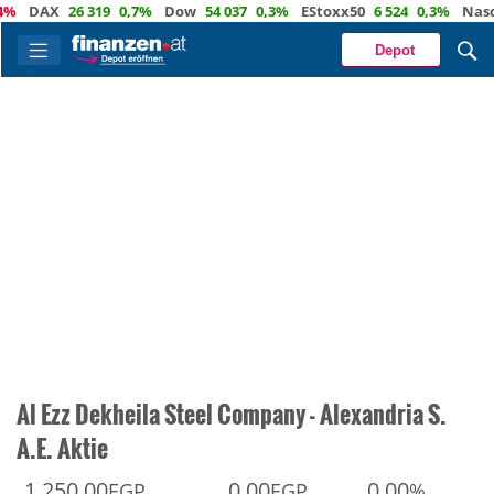
DAX
26 319
0,7%
Dow
54 037
0,3%
EStoxx50
6 524
0,3%
Nasdaq
Depot
Al Ezz Dekheila Steel Company - Alexandria S.
A.E. Aktie
1 250,00
0,00
0,00
EGP
EGP
%