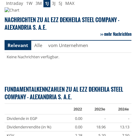
Intraday
1W
3M
1J
3J
5J
MAX
NACHRICHTEN ZU AL EZZ DEKHEILA STEEL COMPANY -
ALEXANDRIA S. A.E.
mehr Nachrichten
Relevant
Alle
vom Unternehmen
Keine Nachrichten verfügbar.
FUNDAMENTALKENNZAHLEN ZU AL EZZ DEKHEILA STEEL
COMPANY - ALEXANDRIA S. A.E.
2022
2023e
2024e
Dividende in EGP
0.00
-
-
Dividendenrendite (in %)
0.00
18.96
13.13
KGV
2.28
5.20
7.50