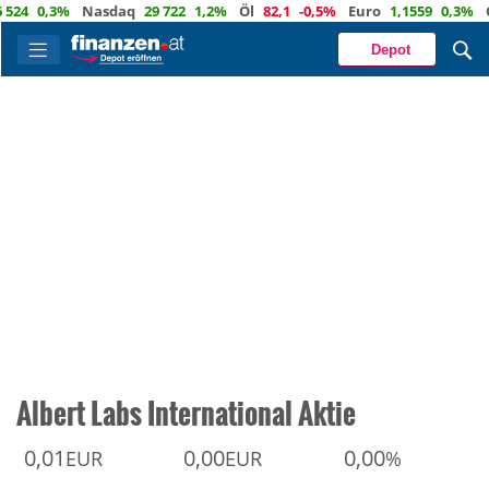
0,3%
Nasdaq
29 722
1,2%
Öl
82,1
-0,5%
Euro
1,1559
0,3%
CHF
Depot
Albert Labs International Aktie
0,01
0,00
0,00
EUR
EUR
%