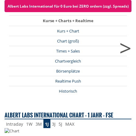
Albert Labs International für 0 Euro bei ZERO ordern (zzgl. Spreads)
Kurse + Charts + Realtime
Kurs + Chart
>
Chart (groß)
Times + Sales
Chartvergleich
Börsenplätze
Realtime Push
Historisch
ALBERT LABS INTERNATIONAL CHART - 1 JAHR - FSE
Intraday
1W
3M
1J
3J
5J
MAX