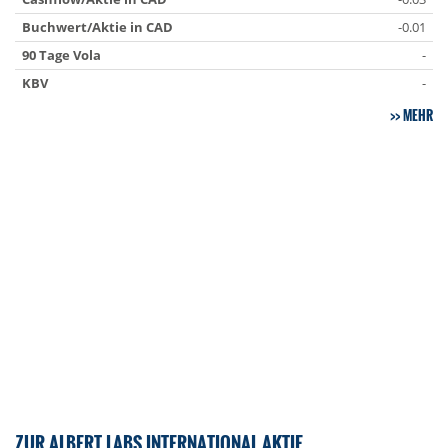
Buchwert/Aktie in CAD
-0.01
90 Tage Vola
-
KBV
-
MEHR
ZUR ALBERT LABS INTERNATIONAL AKTIE