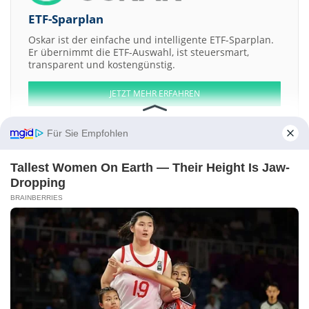
ETF-Sparplan
Oskar ist der einfache und intelligente ETF-Sparplan.
Er übernimmt die ETF-Auswahl, ist steuersmart,
transparent und kostengünstig.
JETZT MEHR ERFAHREN
Für Sie Empfohlen
Tallest Women On Earth — Their Height Is Jaw-
Aktien ATX
DAX
EuroStoxx 50
Dow Jones
NASDAQ 100
Nikkei 225
Dropping
S&P 500
BRAINBERRIES
Weitere Aktien:
byNordic Acquisition a
Otis Gallery LLC Membership Units Gallery
Drop Series -079-
Conico
First Merchants a
Relativity Acquisition a
Kontakt
-
Impressum
-
Werbung
-
Barrierefreiheit
Sitemap
-
Datenschutz
-
Disclaimer
-
AGB
-
Privatsphäre-Einstellungen