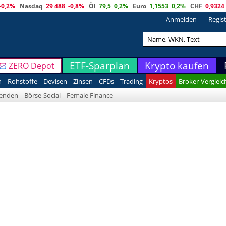
-0,2%
Nasdaq
29 488
-0,8%
Öl
79,5
0,2%
Euro
1,1553
0,2%
CHF
0,9324
Anmelden
Regis
ETF-Sparplan
Krypto kaufen
ZERO Depot
n
Rohstoffe
Devisen
Zinsen
CFDs
Trading
Kryptos
Broker-Vergleic
denden
Börse-Social
Female Finance