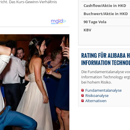
richt. Das Kurs-Gewinn-Verhältnis
Cashflow/Aktie in HKD
Buchwert/Aktie in HKD
90 Tage Vola
KBV
RATING FÜR ALIBABA 
INFORMATION TECHNO
Die Fundamentalanalyse von
Information Technology ergi
bei hohem Risiko.
Fundamentalanalyse
Risikoanalyse
Alternativen