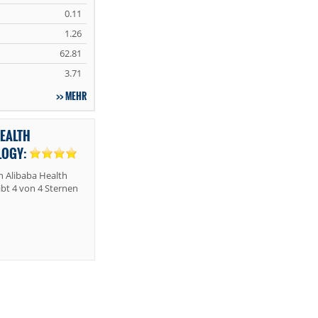
0.11
1.26
62.81
3.71
MEHR
HEALTH
LOGY:
 Alibaba Health
bt 4 von 4 Sternen