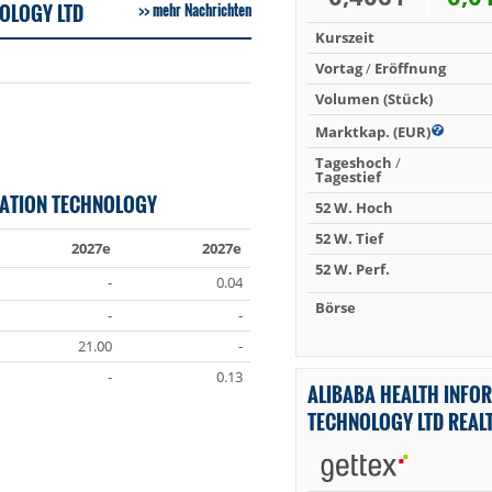
OLOGY LTD
mehr Nachrichten
Kurszeit
Vortag
/
Eröffnung
Volumen (Stück)
Marktkap. (EUR)
Tageshoch
/
Tagestief
MATION TECHNOLOGY
52 W. Hoch
52 W. Tief
2027e
2027e
52 W. Perf.
-
0.04
Börse
-
-
21.00
-
-
0.13
ALIBABA HEALTH INFO
TECHNOLOGY LTD REAL