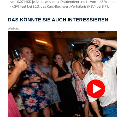
von 0,07 HKD je Aktie, was einer Dividendenrendite von 1,48 % entsp
(KGV) liegt bei 35,3, das Kurs-Buchwert-Verhältnis (KBV) bei 3,71.