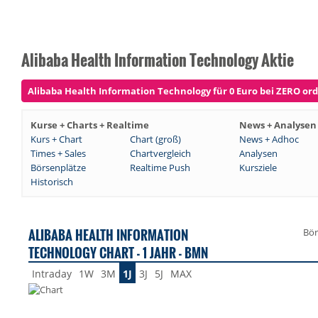
Alibaba Health Information Technology Aktie
Alibaba Health Information Technology für 0 Euro bei ZERO orde
Kurse + Charts + Realtime
News + Analysen
Kurs + Chart
Chart (groß)
News + Adhoc
Times + Sales
Chartvergleich
Analysen
Börsenplätze
Realtime Push
Kursziele
Historisch
ALIBABA HEALTH INFORMATION
Bör
TECHNOLOGY CHART - 1 JAHR - BMN
Intraday
1W
3M
1J
3J
5J
MAX