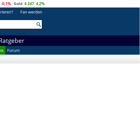
-0,1%
Gold
4 247
4,2%
trieren?
Fan werden
Ratgeber
he
Forum