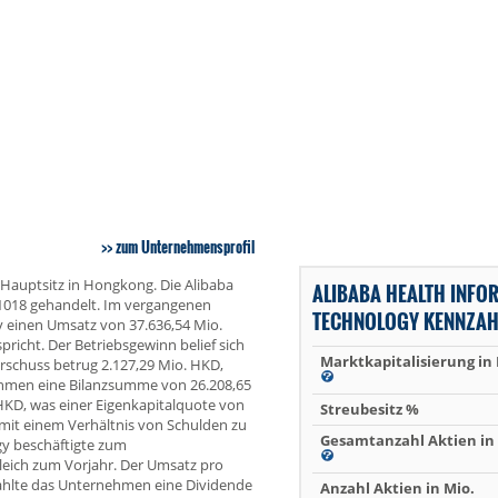
zum Unternehmensprofil
Hauptsitz in Hongkong. Die Alibaba
ALIBABA HEALTH INFO
1018 gehandelt. Im vergangenen
TECHNOLOGY KENNZAH
y einen Umsatz von 37.636,54 Mio.
icht. Der Betriebsgewinn belief sich
Marktkapitalisierung in
erschuss betrug 2.127,29 Mio. HKD,
ehmen eine Bilanzsumme von 26.208,65
HKD, was einer Eigenkapitalquote von
Streubesitz %
mit einem Verhältnis von Schulden zu
Gesamtanzahl Aktien in 
y beschäftigte zum
gleich zum Vorjahr. Der Umsatz pro
 zahlte das Unternehmen eine Dividende
Anzahl Aktien in Mio.