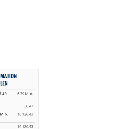
RMATION
LEN
 EUR
6.39 Mrd.
36.47
Mio.
16 126.43
16 126.43