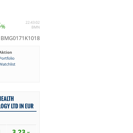
3
22:43:02
%
BMN
: BMG0171K1018
Aktion
Portfolio
Watchlist
HEALTH
OGY LTD IN EUR
1
3,23