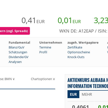
0,41
0,01
3,2
EUR
EUR
WKN DE: A12EAP / ISIN
rn (zzgl. Spreads)
Fundamental
Unternehmen
zugeh. Wertpapiere
Bilanz/GuV
Termine
Zertifikate
Schätzungen
Profil
Optionsscheine
Dividende/GV
Knock-Outs
Analysen
se: BMN ∨
Chartoptionen ∨
AKTIENKURS ALIBABA 
INFORMATION TECHNOL
EUR
MEHR
0,4061
0,0