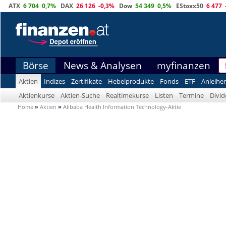
ATX
6 704
0,7%
DAX
26 126
-0,3%
Dow
54 349
0,5%
EStoxx50
6 477
Börse
News & Analysen
myfinanzen
Aktien
Indizes
Zertifikate
Hebelprodukte
Fonds
ETF
Anleihe
Aktienkurse
Aktien-Suche
Realtimekurse
Listen
Termine
Divi
Home
»
Aktien
»
Alibaba Health Information Technology-Aktie