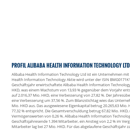
PROFIL ALIBABA HEALTH INFORMATION TECHNOLOGY LTD
Alibaba Health Information Technology Ltd ist ein Unternehmen mit 
Health Information Technology Aktie wird unter der ISIN BMG0171K
Geschäftsjahr erwirtschaftete Alibaba Health Information Technolog
HKD, was einem Wachstum von 13,93 % gegenüber dem Vorjahr entspr
auf 2.016,37 Mio. HKD, eine Verbesserung von 27,82 %. Der Jahresüb
eine Verbesserung um 37,56 %. Zum Bilanzstichtag wies das Untern
Mio. HKD aus. Das ausgewiesene Eigenkapital betrug 20.265,63 Mio. 
77,32 % entspricht. Die Gesamtverschuldung betrug 67,82 Mio. HKD, 
Vermögenswerten von 0,26 %. Alibaba Health Information Technolog
Geschäftsjahresende 1.394 Mitarbeiter, ein Anstieg von 2,2 % im Ver
Mitarbeiter lag bei 27 Mio. HKD. Für das abgelaufene Geschäftsjahr