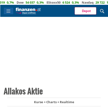
0,7%
Dow
54 037
0,3%
EStoxx50
6 524
0,3%
Nasdaq
29 722
1,2%
Depot
Allakos Aktie
Kurse + Charts + Realtime