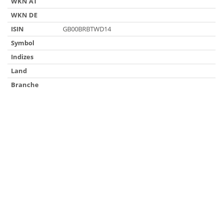
WKN AT
WKN DE
ISIN
GB00BRBTWD14
Symbol
Indizes
Land
Branche