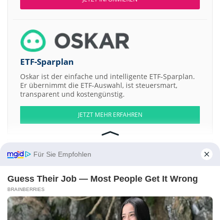
ETF-Sparplan
Oskar ist der einfache und intelligente ETF-Sparplan.
Er übernimmt die ETF-Auswahl, ist steuersmart,
transparent und kostengünstig.
JETZT MEHR ERFAHREN
Für Sie Empfohlen
Aktien ATX
DAX
EuroStoxx 50
Dow Jones
NASDAQ 100
Nikkei 225
Guess Their Job — Most People Get It Wrong
S&P 500
BRAINBERRIES
Weitere Aktien:
BM Impex AB
Unlimited Travel Group AB
XRF Analytical AB -B-
ScanMining AB Shs -1- Issue 2007
Resurs CNC AB