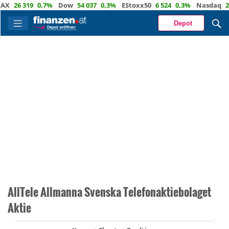
26 319
0,7%
Dow
54 037
0,3%
EStoxx50
6 524
0,3%
Nasdaq
29 72
Depot
AllTele Allmanna Svenska Telefonaktiebolaget
Aktie