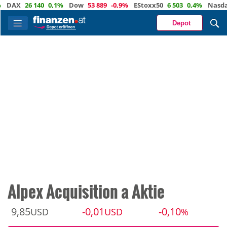
AX
26 140
0,1%
Dow
53 889
-0,9%
EStoxx50
6 503
0,4%
Nasdaq
2
Depot
Alpex Acquisition a Aktie
9,85
-0,01
-0,10
USD
USD
%