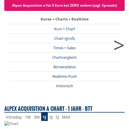
Alpex Acquisition a für 0 Euro bei ZERO ordern (zzgl. Spreads)
Kurse + Charts + Realtime
Kurs + Chart
>
Chart (groß)
Times + Sales
Chartvergleich
Börsenplätze
Realtime Push
Historisch
ALPEX ACQUISITION A CHART - 1 JAHR - BTT
Intraday
1W
3M
1J
3J
5J
MAX