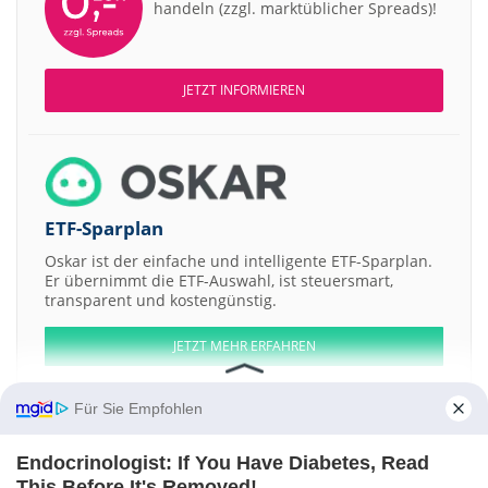
handeln (zzgl. marktüblicher Spreads)!
JETZT INFORMIEREN
ETF-Sparplan
Oskar ist der einfache und intelligente ETF-Sparplan.
Er übernimmt die ETF-Auswahl, ist steuersmart,
transparent und kostengünstig.
JETZT MEHR ERFAHREN
Für Sie Empfohlen
Endocrinologist: If You Have Diabetes, Read
Aktien ATX
DAX
EuroStoxx 50
Dow Jones
NASDAQ 100
Nikkei 225
This Before It's Removed!