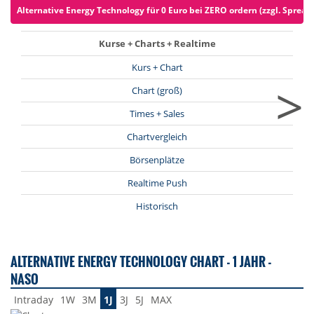
Alternative Energy Technology für 0 Euro bei ZERO ordern (zzgl. Spread
Kurse + Charts + Realtime
Kurs + Chart
>
Chart (groß)
Times + Sales
Chartvergleich
Börsenplätze
Realtime Push
Historisch
ALTERNATIVE ENERGY TECHNOLOGY CHART - 1 JAHR -
NASO
Intraday
1W
3M
1J
3J
5J
MAX