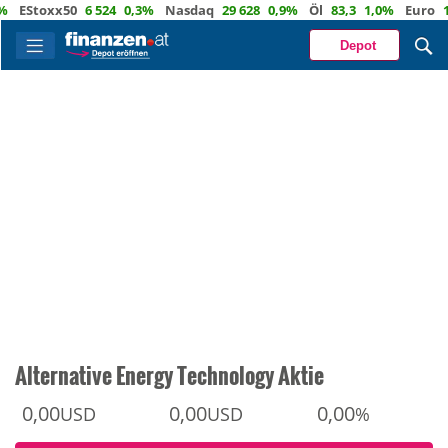
Stoxx50
6 524
0,3%
Nasdaq
29 628
0,9%
Öl
83,3
1,0%
Euro
1,156
Depot
Alternative Energy Technology Aktie
0,00
0,00
0,00
USD
USD
%