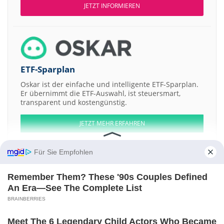
JETZT INFORMIEREN
ETF-Sparplan
Oskar ist der einfache und intelligente ETF-Sparplan.
Er übernimmt die ETF-Auswahl, ist steuersmart,
transparent und kostengünstig.
JETZT MEHR ERFAHREN
Für Sie Empfohlen
Remember Them? These '90s Couples Defined
Aktien ATX
DAX
EuroStoxx 50
Dow Jones
NASDAQ 100
Nikkei 225
An Era—See The Complete List
S&P 500
BRAINBERRIES
Weitere Aktien:
Azia
American Business
American Consumers
American Gold
Meet The 6 Legendary Child Actors Who Became