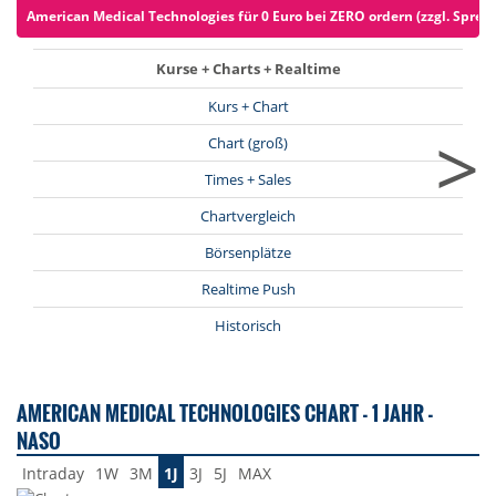
American Medical Technologies für 0 Euro bei ZERO ordern (zzgl. Sprea
Kurse + Charts + Realtime
Kurs + Chart
>
Chart (groß)
Times + Sales
Chartvergleich
Börsenplätze
Realtime Push
Historisch
AMERICAN MEDICAL TECHNOLOGIES CHART - 1 JAHR -
NASO
Intraday
1W
3M
1J
3J
5J
MAX