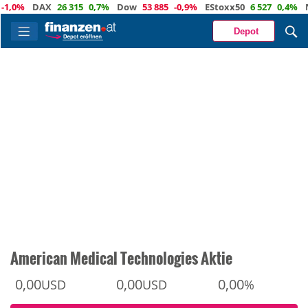
0%
DAX
26 315
0,7%
Dow
53 885
-0,9%
EStoxx50
6 527
0,4%
Nas
Depot
American Medical Technologies Aktie
0,00
0,00
0,00
USD
USD
%