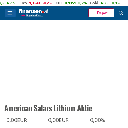
,7%
Euro
1,1541
-0,2%
CHF
0,9351
0,2%
Gold
4 383
0,9%
Depot
American Salars Lithium Aktie
0,00
0,00
0,00
EUR
EUR
%