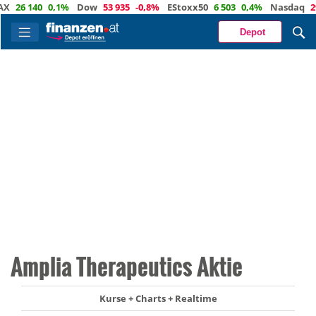
26 140
0,1%
Dow
53 935
-0,8%
EStoxx50
6 503
0,4%
Nasdaq
29 39
Depot
Amplia Therapeutics Aktie
Kurse + Charts + Realtime