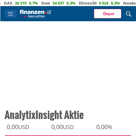
AX
26 319
0,7%
Dow
54 037
0,3%
EStoxx50
6 524
0,3%
Nasdaq
29
Depot
AnalytixInsight Aktie
0,00
0,00
0,00
USD
USD
%