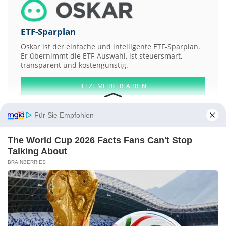
ETF-Sparplan
Oskar ist der einfache und intelligente ETF-Sparplan.
Er übernimmt die ETF-Auswahl, ist steuersmart,
transparent und kostengünstig.
JETZT MEHR ERFAHREN
Für Sie Empfohlen
The World Cup 2026 Facts Fans Can't Stop
Aktien ATX
DAX
EuroStoxx 50
Dow Jones
NASDAQ 100
Nikkei 225
Talking About
S&P 500
BRAINBERRIES
Weitere Aktien:
Millennium Minerals
Niuminco Group
Laneway Resources
Easton
Investments
Castillo Copper
Kontakt
-
Impressum
-
Werbung
-
Barrierefreiheit
Sitemap
-
Datenschutz
-
Disclaimer
-
AGB
-
Privatsphäre-Einstellungen