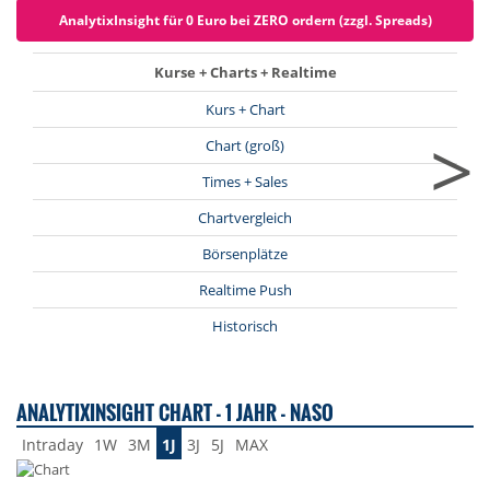
AnalytixInsight für 0 Euro bei ZERO ordern (zzgl. Spreads)
Kurse + Charts + Realtime
Kurs + Chart
>
Chart (groß)
Times + Sales
Chartvergleich
Börsenplätze
Realtime Push
Historisch
ANALYTIXINSIGHT CHART - 1 JAHR - NASO
Intraday
1W
3M
1J
3J
5J
MAX