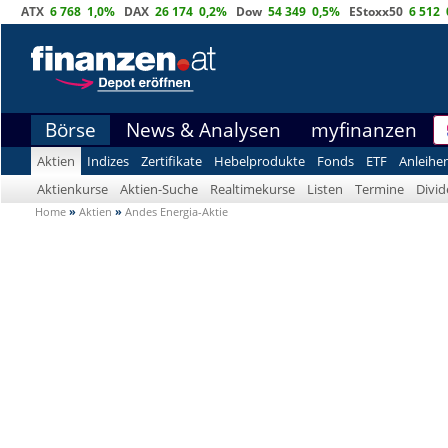
ATX
6 768
1,0%
DAX
26 174
0,2%
Dow
54 349
0,5%
EStoxx50
6 512
Börse
News & Analysen
myfinanzen
Aktien
Indizes
Zertifikate
Hebelprodukte
Fonds
ETF
Anleihe
Aktienkurse
Aktien-Suche
Realtimekurse
Listen
Termine
Divi
Home
»
Aktien
»
Andes Energia-Aktie