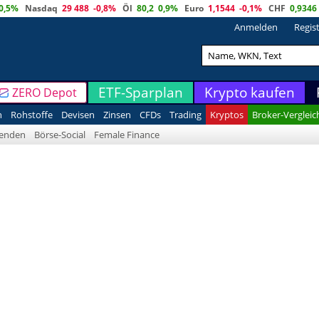
0,5%
Nasdaq
29 488
-0,8%
Öl
80,2
0,9%
Euro
1,1544
-0,1%
CHF
0,9346
Anmelden
Regis
ETF-Sparplan
Krypto kaufen
ZERO Depot
n
Rohstoffe
Devisen
Zinsen
CFDs
Trading
Kryptos
Broker-Vergleic
denden
Börse-Social
Female Finance