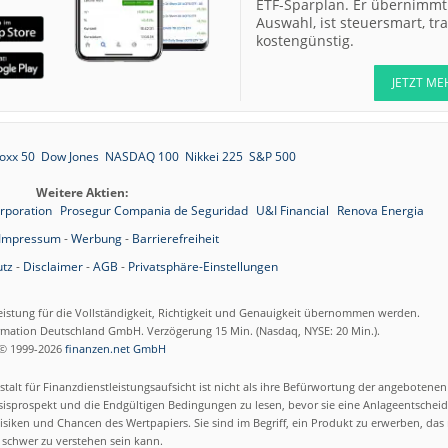
ETF-Sparplan. Er übernimmt 
Auswahl, ist steuersmart, t
kostengünstig.
JETZT ME
oxx 50
Dow Jones
NASDAQ 100
Nikkei 225
S&P 500
Weitere Aktien:
orporation
Prosegur Compania de Seguridad
U&I Financial
Renova Energia
Impressum
-
Werbung
-
Barrierefreiheit
tz
-
Disclaimer
-
AGB
-
Privatsphäre-Einstellungen
eistung für die Vollständigkeit, Richtigkeit und Genauigkeit übernommen werden.
ormation Deutschland GmbH. Verzögerung 15 Min. (Nasdaq, NYSE: 20 Min.).
© 1999-2026
finanzen.net GmbH
talt für Finanzdienstleistungsaufsicht ist nicht als ihre Befürwortung der angebotene
isprospekt und die Endgültigen Bedingungen zu lesen, bevor sie eine Anlageentscheid
siken und Chancen des Wertpapiers. Sie sind im Begriff, ein Produkt zu erwerben, das n
schwer zu verstehen sein kann.