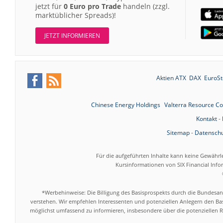
jetzt für
0 Euro pro Trade
handeln (zzgl.
marktüblicher Spreads)!
JETZT INFORMIEREN
Aktien ATX
DAX
EuroSt
Chinese Energy Holdings
Valterra Resource C
Kontakt
-
Sitemap
-
Datenschu
Für die aufgeführten Inhalte kann keine Gewährl
Kursinformationen von SIX Financial Inf
*Werbehinweise: Die Billigung des Basisprospekts durch die Bundesans
verstehen. Wir empfehlen Interessenten und potenziellen Anlegern den Bas
möglichst umfassend zu informieren, insbesondere über die potenziellen Ri