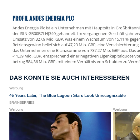
PROFIL ANDES ENERGIA PLC
Andes Energia Plc ist ein Unternehmen mit Hauptsitz in Großbritanni
der ISIN GB00B7LHJ340 gehandelt. Im vergangenen Geschäftsjahr erw
Umsatz von 327,9 Mio. GBP, was einem Wachstum von 15,11 % gegen
Betriebsgewinn belief sich auf 47,23 Mio. GBP, eine Verschlechterung
das Unternehmen eine Bilanzsumme von 737,27 Mio. GBP aus. Das au
-11,39 Mio. GBP, entsprechend einer negativen Eigenkapitalquote v
betrug 584,36 Mio. GBP, mit einem Verhältnis von Schulden zu Verm