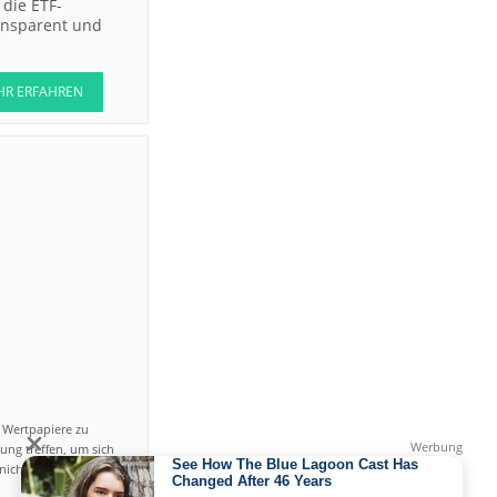
die ETF-
ransparent und
HR ERFAHREN
n Wertpapiere zu
ung treffen, um sich
icht einfach ist und