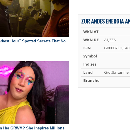
ZUR ANDES ENERGIA AK
WKN AT
WKN DE
A1JZZA
ISIN
GB00B7LHJ340
Symbol
Indizes
Land
Großbritannie
Branche