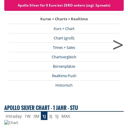
Apollo Silver für 0 Euro bei ZERO ordern (zzgl. Spreads)
Kurse + Charts + Realtime
Kurs + Chart
>
Chart (groß)
Times + Sales
Chartvergleich
Börsenplätze
Realtime Push
Historisch
APOLLO SILVER CHART - 1 JAHR - STU
Intraday
1W
3M
1J
3J
5J
MAX