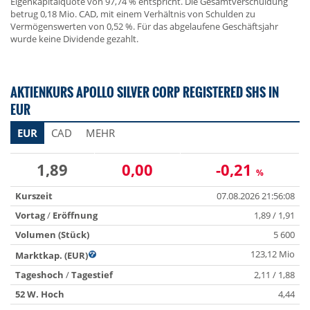
Eigenkapitalquote von 97,74 % entspricht. Die Gesamtverschuldung
betrug 0,18 Mio. CAD, mit einem Verhältnis von Schulden zu
Vermögenswerten von 0,52 %. Für das abgelaufene Geschäftsjahr
wurde keine Dividende gezahlt.
AKTIENKURS APOLLO SILVER CORP REGISTERED SHS IN
EUR
EUR
CAD
MEHR
1,89
0,00
-0,21
%
Kurszeit
07.08.2026 21:56:08
Vortag
/
Eröffnung
1,89 / 1,91
Volumen (Stück)
5 600
123,12 Mio
Marktkap. (EUR)
Tageshoch
/
Tagestief
2,11 / 1,88
52 W. Hoch
4,44