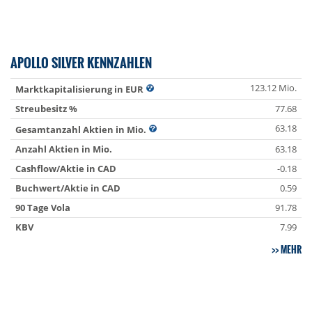
APOLLO SILVER KENNZAHLEN
123.12 Mio.
Marktkapitalisierung in EUR
Streubesitz %
77.68
63.18
Gesamtanzahl Aktien in Mio.
Anzahl Aktien in Mio.
63.18
Cashflow/Aktie in CAD
-0.18
Buchwert/Aktie in CAD
0.59
90 Tage Vola
91.78
KBV
7.99
MEHR