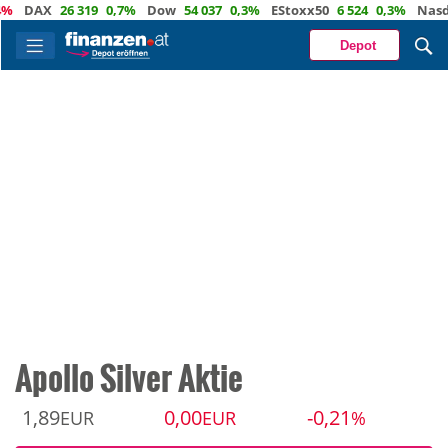
DAX
26 319
0,7%
Dow
54 037
0,3%
EStoxx50
6 524
0,3%
Nasdaq
2
Depot
Apollo Silver Aktie
1,89
0,00
-0,21
EUR
EUR
%