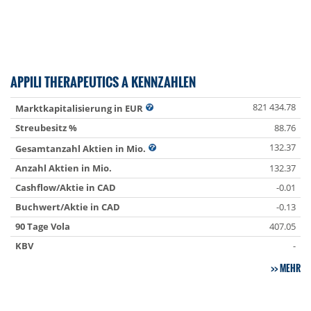
APPILI THERAPEUTICS A KENNZAHLEN
821 434.78
Marktkapitalisierung in EUR
Streubesitz %
88.76
132.37
Gesamtanzahl Aktien in Mio.
Anzahl Aktien in Mio.
132.37
Cashflow/Aktie in CAD
-0.01
Buchwert/Aktie in CAD
-0.13
90 Tage Vola
407.05
KBV
-
MEHR