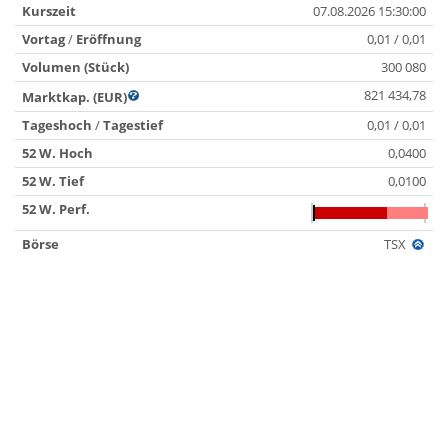
Kurszeit
07.08.2026 15:30:00
Vortag
/
Eröffnung
0,01 / 0,01
Volumen (Stück)
300 080
821 434,78
Marktkap. (EUR)
Tageshoch
/
Tagestief
0,01 / 0,01
52 W. Hoch
0,0400
52 W. Tief
0,0100
52 W. Perf.
Börse
TSX