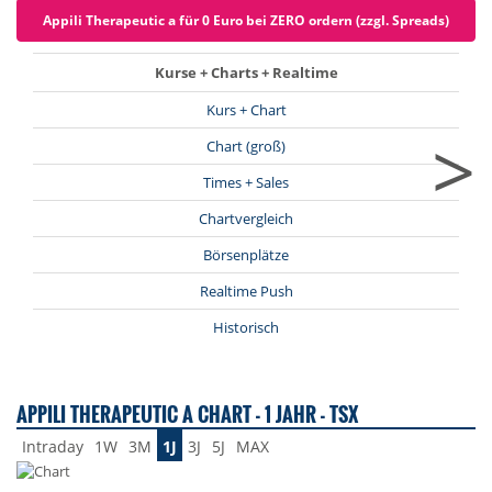
Appili Therapeutic a für 0 Euro bei ZERO ordern (zzgl. Spreads)
Kurse + Charts + Realtime
Kurs + Chart
>
Chart (groß)
Times + Sales
Chartvergleich
Börsenplätze
Realtime Push
Historisch
APPILI THERAPEUTIC A CHART - 1 JAHR - TSX
Intraday
1W
3M
1J
3J
5J
MAX