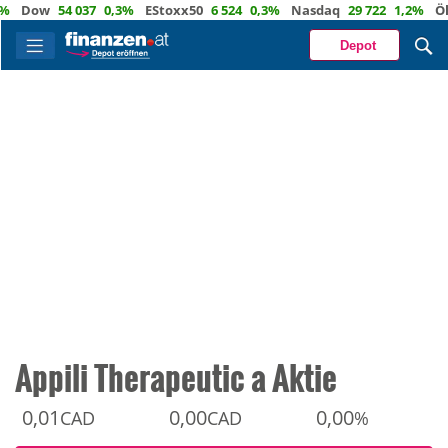
ow
54 037
0,3%
EStoxx50
6 524
0,3%
Nasdaq
29 722
1,2%
Öl
82,
Depot
Appili Therapeutic a Aktie
0,01
0,00
0,00
CAD
CAD
%