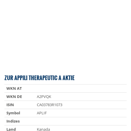
ZUR APPILI THERAPEUTIC A AKTIE
WKN AT
WKN DE
A2PVQK
ISIN
CA03783R1073
Symbol
APLIF
Indizes
Land
Kanada