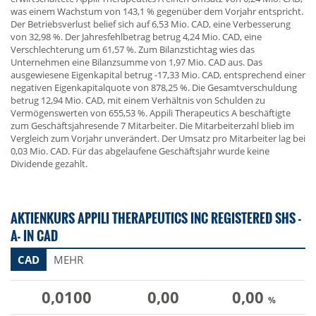
was einem Wachstum von 143,1 % gegenüber dem Vorjahr entspricht.
Der Betriebsverlust belief sich auf 6,53 Mio. CAD, eine Verbesserung
von 32,98 %. Der Jahresfehlbetrag betrug 4,24 Mio. CAD, eine
Verschlechterung um 61,57 %. Zum Bilanzstichtag wies das
Unternehmen eine Bilanzsumme von 1,97 Mio. CAD aus. Das
ausgewiesene Eigenkapital betrug -17,33 Mio. CAD, entsprechend einer
negativen Eigenkapitalquote von 878,25 %. Die Gesamtverschuldung
betrug 12,94 Mio. CAD, mit einem Verhältnis von Schulden zu
Vermögenswerten von 655,53 %. Appili Therapeutics A beschäftigte
zum Geschäftsjahresende 7 Mitarbeiter. Die Mitarbeiterzahl blieb im
Vergleich zum Vorjahr unverändert. Der Umsatz pro Mitarbeiter lag bei
0,03 Mio. CAD. Für das abgelaufene Geschäftsjahr wurde keine
Dividende gezahlt.
AKTIENKURS APPILI THERAPEUTICS INC REGISTERED SHS -
A- IN CAD
CAD
MEHR
0,0100
0,00
0,00
%