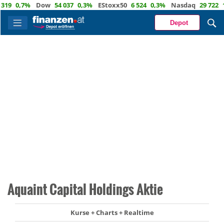
0,7%
Dow
54 037
0,3%
EStoxx50
6 524
0,3%
Nasdaq
29 722
1,2
Depot
Aquaint Capital Holdings Aktie
Kurse + Charts + Realtime