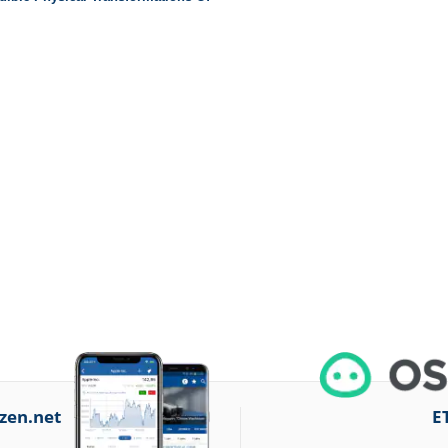
zen.net
E