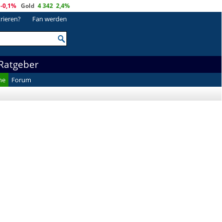
-0,1%
Gold
4 342
2,4%
trieren?
Fan werden
Ratgeber
he
Forum