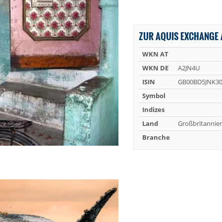
ZUR AQUIS EXCHANGE 
WKN AT
WKN DE
A2JN4U
ISIN
GB00BD5JNK3
Symbol
Indizes
Land
Großbritannie
Branche