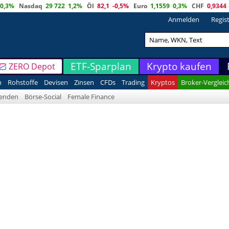
0,3%
Nasdaq
29 722
1,2%
Öl
82,1
-0,5%
Euro
1,1559
0,3%
CHF
0,9344
Anmelden
Regis
ETF-Sparplan
Krypto kaufen
ZERO Depot
n
Rohstoffe
Devisen
Zinsen
CFDs
Trading
Kryptos
Broker-Vergleic
denden
Börse-Social
Female Finance