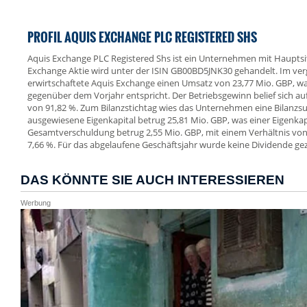
PROFIL AQUIS EXCHANGE PLC REGISTERED SHS
Aquis Exchange PLC Registered Shs ist ein Unternehmen mit Hauptsit
Exchange Aktie wird unter der ISIN GB00BD5JNK30 gehandelt. Im ve
erwirtschaftete Aquis Exchange einen Umsatz von 23,77 Mio. GBP, 
gegenüber dem Vorjahr entspricht. Der Betriebsgewinn belief sich au
von 91,82 %. Zum Bilanzstichtag wies das Unternehmen eine Bilanz
ausgewiesene Eigenkapital betrug 25,81 Mio. GBP, was einer Eigenkap
Gesamtverschuldung betrug 2,55 Mio. GBP, mit einem Verhältnis v
7,66 %. Für das abgelaufene Geschäftsjahr wurde keine Dividende gez