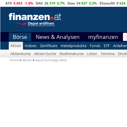
ATX
6 653
-1,4%
DAX
26 319
0,7%
Dow
54 037
0,3%
EStoxx50
6 524
Börse
News & Analysen
myfinanzen
Aktien
Indizes
Zertifikate
Hebelprodukte
Fonds
ETF
Anleihe
Aktienkurse
Aktien-Suche
Realtimekurse
Listen
Termine
Divi
Home
»
Aktien
»
Aquis Exchange-Aktie