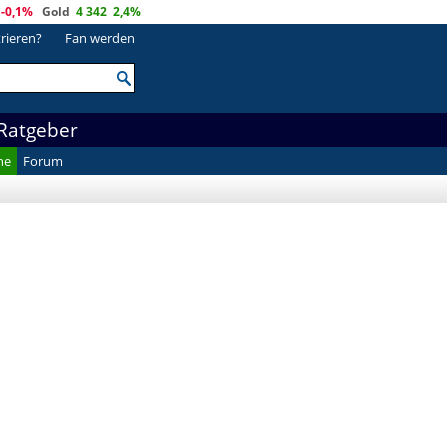
-0,1%
Gold
4 342
2,4%
trieren?
Fan werden
Ratgeber
he
Forum