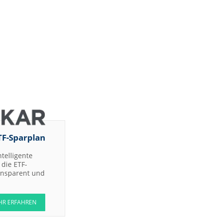
TF-Sparplan
ntelligente
die ETF-
ransparent und
HR ERFAHREN