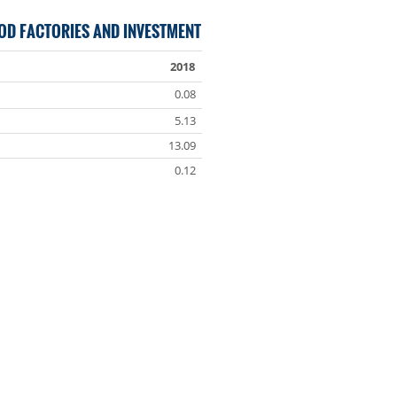
OD FACTORIES AND INVESTMENT
2018
0.08
5.13
13.09
0.12