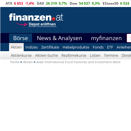
ATX
6 653
-1,4%
DAX
26 319
0,7%
Dow
54 037
0,3%
EStoxx50
6 524
Börse
News & Analysen
myfinanzen
Aktien
Indizes
Zertifikate
Hebelprodukte
Fonds
ETF
Anleihe
Aktienkurse
Aktien-Suche
Realtimekurse
Listen
Termine
Divi
Home
»
Aktien
»
Arab International Food Factories and Investment-Aktie