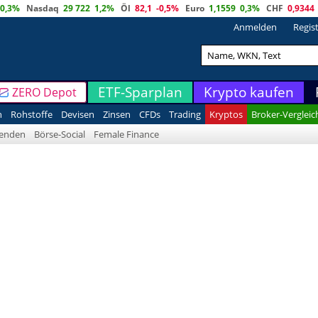
0,3%
Nasdaq
29 722
1,2%
Öl
82,1
-0,5%
Euro
1,1559
0,3%
CHF
0,9344
Anmelden
Regis
ETF-Sparplan
Krypto kaufen
ZERO Depot
n
Rohstoffe
Devisen
Zinsen
CFDs
Trading
Kryptos
Broker-Vergleic
denden
Börse-Social
Female Finance