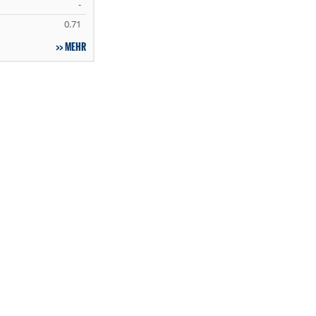
-
0.71
MEHR