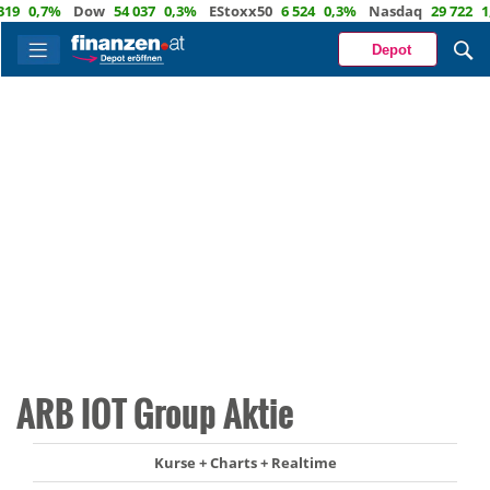
0,7%
Dow
54 037
0,3%
EStoxx50
6 524
0,3%
Nasdaq
29 722
1,2
Depot
ARB IOT Group Aktie
Kurse + Charts + Realtime