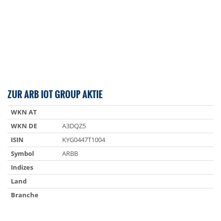
ZUR ARB IOT GROUP AKTIE
WKN AT
WKN DE
A3DQZ5
ISIN
KYG0447T1004
Symbol
ARBB
Indizes
Land
Branche