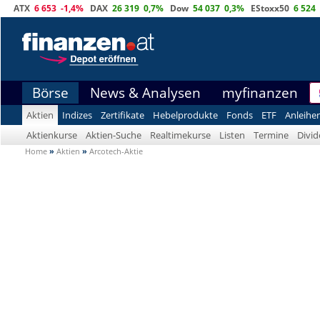
ATX
6 653
-1,4%
DAX
26 319
0,7%
Dow
54 037
0,3%
EStoxx50
6 524
Börse
News & Analysen
myfinanzen
Aktien
Indizes
Zertifikate
Hebelprodukte
Fonds
ETF
Anleihe
Aktienkurse
Aktien-Suche
Realtimekurse
Listen
Termine
Divi
Home
»
Aktien
»
Arcotech-Aktie