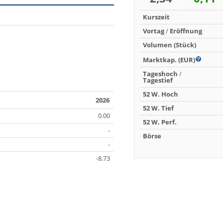
Kurszeit
Vortag
/
Eröffnung
Volumen (Stück)
Marktkap. (EUR)
Tageshoch
/
Tagestief
52 W. Hoch
2026
52 W. Tief
0.00
52 W. Perf.
-
Börse
-
-8.73