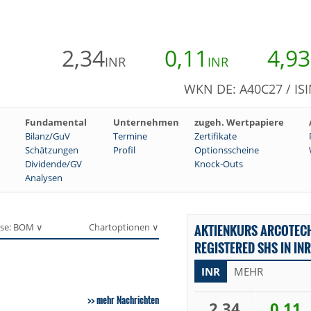
2,34
0,11
4,93
INR
INR
WKN DE: A40C27 / ISI
Fundamental
Unternehmen
zugeh. Wertpapiere
Bilanz/GuV
Termine
Zertifikate
Schätzungen
Profil
Optionsscheine
Dividende/GV
Knock-Outs
Analysen
se: BOM ∨
Chartoptionen ∨
AKTIENKURS ARCOTECH
REGISTERED SHS IN INR
INR
MEHR
mehr Nachrichten
2,34
0,11