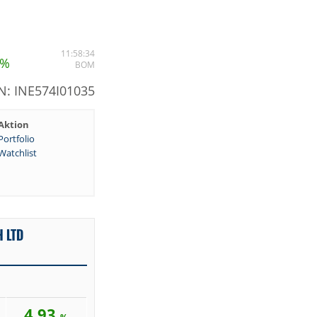
11:58:34
%
BOM
N: INE574I01035
Aktion
Portfolio
Watchlist
 LTD
4,93