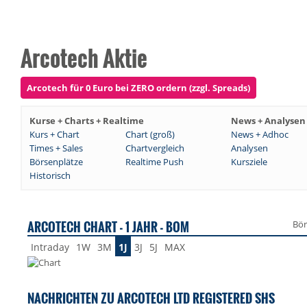
Arcotech Aktie
Arcotech für 0 Euro bei ZERO ordern (zzgl. Spreads)
Kurse + Charts + Realtime
News + Analysen
Kurs + Chart
Chart (groß)
News + Adhoc
Times + Sales
Chartvergleich
Analysen
Börsenplätze
Realtime Push
Kursziele
Historisch
ARCOTECH CHART - 1 JAHR - BOM
Bör
Intraday
1W
3M
1J
3J
5J
MAX
NACHRICHTEN ZU ARCOTECH LTD REGISTERED SHS