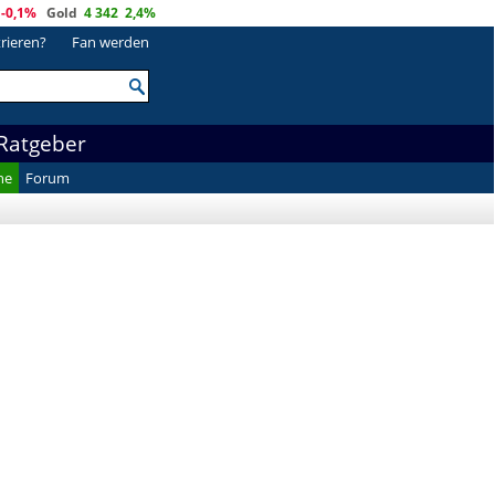
-0,1%
Gold
4 342
2,4%
trieren?
Fan werden
Ratgeber
he
Forum