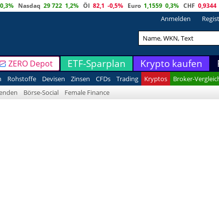
0,3%
Nasdaq
29 722
1,2%
Öl
82,1
-0,5%
Euro
1,1559
0,3%
CHF
0,9344
Anmelden
Regis
ETF-Sparplan
Krypto kaufen
ZERO Depot
n
Rohstoffe
Devisen
Zinsen
CFDs
Trading
Kryptos
Broker-Vergleic
denden
Börse-Social
Female Finance