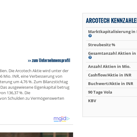
ARCOTECH KENNZAHLE
Marktkapitalisierung in
Streubesitz %
Gesamtanzahl Aktien in 
zum Unternehmensprofil
Anzahl Aktien in Mio.
ien. Die Arcotech Aktie wird unter der
Cashflow/Aktie in INR
,66 Mio. INR, eine Verbesserung von
hterung um 4,76 %. Zum Bilanzstichtag
Buchwert/Aktie in INR
 Das ausgewiesene Eigenkapital betrug
90 Tage Vola
von 136,37 %. Die
s von Schulden zu Vermögenswerten
KBV