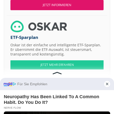
JETZT INFORMIEREN
ETF-Sparplan
Oskar ist der einfache und intelligente ETF-Sparplan.
Er übernimmt die ETF-Auswahl, ist steuersmart,
transparent und kostengünstig.
JETZT MEHR ERFAHREN
Für Sie Empfohlen
Aktien ATX
DAX
EuroStoxx 50
Dow Jones
NASDAQ 100
Nikkei 225
Neuropathy Has Been Linked To A Common
S&P 500
Habit. Do You Do It?
NERVE FLOW
Weitere Aktien:
Arrived Homes LLC Membership Int Series -Grove-
Arrived STR LLC