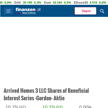
,8%
DAX
26 199
0,3%
Dow
54 349
0,5%
EStoxx50
6 516
0,6%
Nas
Depot
Arrived Homes 3 LLC Shares of Beneficial
Interest Series -Gordon- Aktie
10,25
10,25
0,00
USD
USD
%