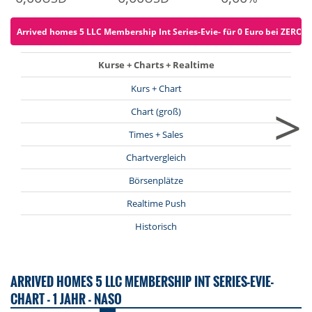
Arrived homes 5 LLC Membership Int Series-Evie- für 0 Euro bei ZERO or
Kurse + Charts + Realtime
Kurs + Chart
>
Chart (groß)
Times + Sales
Chartvergleich
Börsenplätze
Realtime Push
Historisch
ARRIVED HOMES 5 LLC MEMBERSHIP INT SERIES-EVIE-
CHART - 1 JAHR - NASO