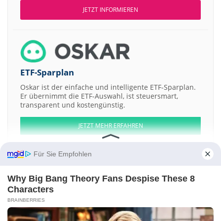
JETZT INFORMIEREN
ETF-Sparplan
Oskar ist der einfache und intelligente ETF-Sparplan.
Er übernimmt die ETF-Auswahl, ist steuersmart,
transparent und kostengünstig.
JETZT MEHR ERFAHREN
Für Sie Empfohlen
Why Big Bang Theory Fans Despise These 8
Aktien ATX
DAX
EuroStoxx 50
Dow Jones
NASDAQ 100
Nikkei 225
Characters
S&P 500
BRAINBERRIES
Weitere Aktien:
Arrived homes 5 LLC Membership Interest Series -Tyrell-
WestKam