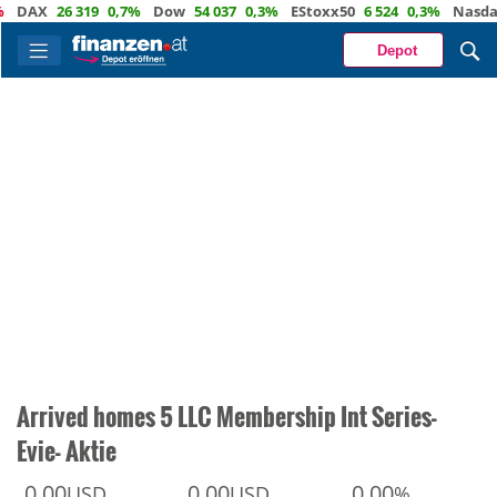
AX
26 319
0,7%
Dow
54 037
0,3%
EStoxx50
6 524
0,3%
Nasdaq
29
Depot
Arrived homes 5 LLC Membership Int Series-
Evie- Aktie
0,00
0,00
0,00
USD
USD
%