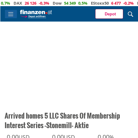
%
DAX
26 126
-0,3%
Dow
54 349
0,5%
EStoxx50
6 477
-0,2%
Nas
Depot
Arrived homes 5 LLC Shares Of Membership
Interest Series -Stonemill- Aktie
0,00
0,00
0,00
USD
USD
%