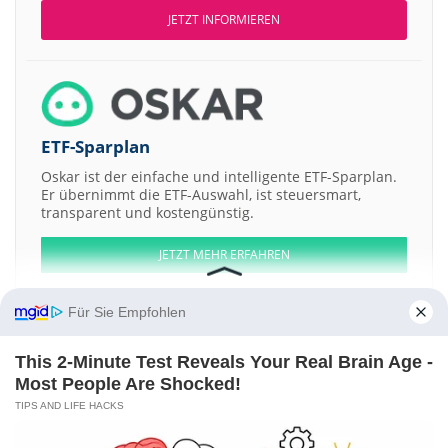
JETZT INFORMIEREN
ETF-Sparplan
Oskar ist der einfache und intelligente ETF-Sparplan.
Er übernimmt die ETF-Auswahl, ist steuersmart,
transparent und kostengünstig.
JETZT MEHR ERFAHREN
Für Sie Empfohlen
This 2-Minute Test Reveals Your Real Brain Age -
Aktien ATX
DAX
EuroStoxx 50
Dow Jones
NASDAQ 100
Nikkei 225
Most People Are Shocked!
S&P 500
TIPS AND LIFE HACKS
Weitere Aktien:
Egypt Education Platform - EEP Registered Shs
Beaumont Exploration