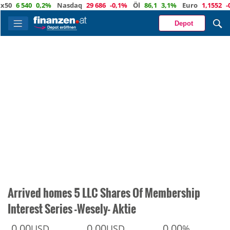
6 540
0,2%
Nasdaq
29 686
-0,1%
Öl
86,1
3,1%
Euro
1,1552
-0,1%
Depot
Arrived homes 5 LLC Shares Of Membership
Interest Series -Wesely- Aktie
0,00
0,00
0,00
USD
USD
%