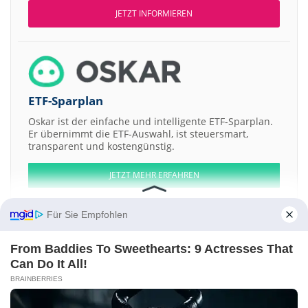
JETZT INFORMIEREN
ETF-Sparplan
Oskar ist der einfache und intelligente ETF-Sparplan.
Er übernimmt die ETF-Auswahl, ist steuersmart,
transparent und kostengünstig.
JETZT MEHR ERFAHREN
Für Sie Empfohlen
From Baddies To Sweethearts: 9 Actresses That
Aktien ATX
DAX
EuroStoxx 50
Dow Jones
NASDAQ 100
Nikkei 225
Can Do It All!
S&P 500
BRAINBERRIES
Weitere Aktien:
Whitecap Resources
G J Steel
EDX Medical Group
Keyware