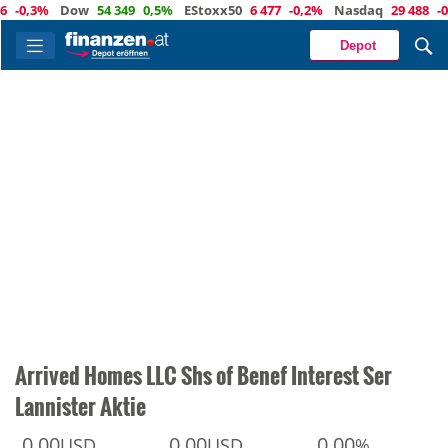
0,3%
Dow
54 349
0,5%
EStoxx50
6 477
-0,2%
Nasdaq
29 488
-0,8%
Depot
Arrived Homes LLC Shs of Benef Interest Ser
Lannister Aktie
0,00
0,00
0,00
USD
USD
%