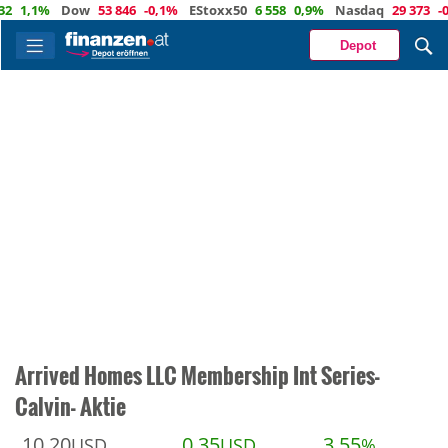
,1%
Dow
53 846
-0,1%
EStoxx50
6 558
0,9%
Nasdaq
29 373
-0,4%
Depot
Arrived Homes LLC Membership Int Series-
Calvin- Aktie
10,20
0,35
3,55
USD
USD
%