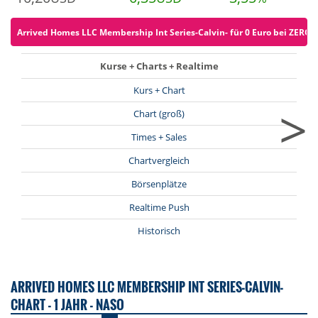
Arrived Homes LLC Membership Int Series-Calvin- für 0 Euro bei ZERO o
Kurse + Charts + Realtime
Kurs + Chart
>
Chart (groß)
Times + Sales
Chartvergleich
Börsenplätze
Realtime Push
Historisch
ARRIVED HOMES LLC MEMBERSHIP INT SERIES-CALVIN-
CHART - 1 JAHR - NASO