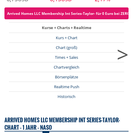
Arrived Homes LLC Membership Int Series-Taylor- für 0 Euro bei ZERO or
Kurse + Charts + Realtime
Kurs + Chart
>
Chart (groß)
Times + Sales
Chartvergleich
Börsenplätze
Realtime Push
Historisch
ARRIVED HOMES LLC MEMBERSHIP INT SERIES-TAYLOR-
CHART - 1 JAHR - NASO