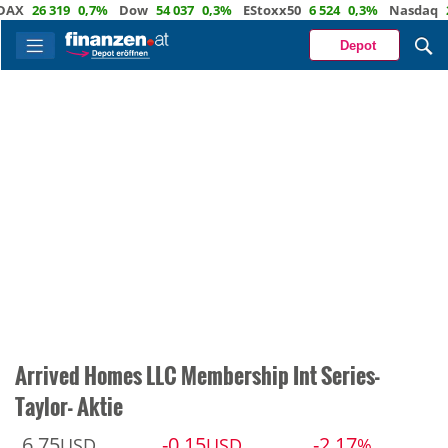
26 319
0,7%
Dow
54 037
0,3%
EStoxx50
6 524
0,3%
Nasdaq
29 72
Depot
Arrived Homes LLC Membership Int Series-
Taylor- Aktie
6,75
-0,15
-2,17
USD
USD
%