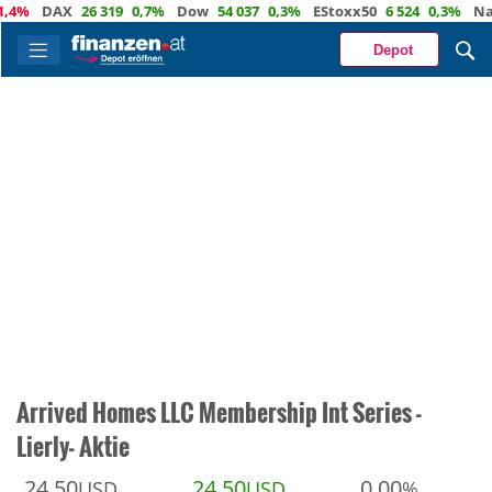
DAX
26 319
0,7%
Dow
54 037
0,3%
EStoxx50
6 524
0,3%
Nasda
Depot
Arrived Homes LLC Membership Int Series -
Lierly- Aktie
24,50
24,50
0,00
USD
USD
%