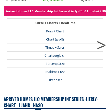
Arrived Homes LLC Membership Int Series -Lierly- für 0 Euro bei ZERO o
Kurse + Charts + Realtime
Kurs + Chart
>
Chart (groß)
Times + Sales
Chartvergleich
Börsenplätze
Realtime Push
Historisch
ARRIVED HOMES LLC MEMBERSHIP INT SERIES -LIERLY-
CHART - 1 JAHR - NASO