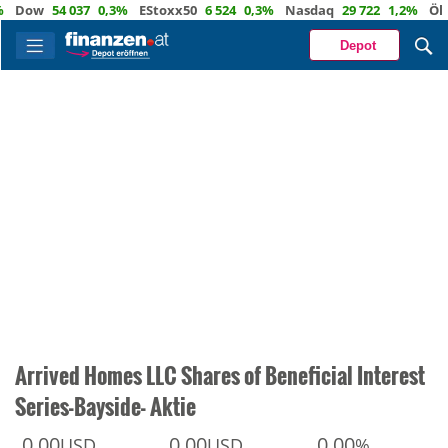
ow
54 037
0,3%
EStoxx50
6 524
0,3%
Nasdaq
29 722
1,2%
Öl
82,1
Depot
Arrived Homes LLC Shares of Beneficial Interest
Series-Bayside- Aktie
0,00
0,00
0,00
USD
USD
%