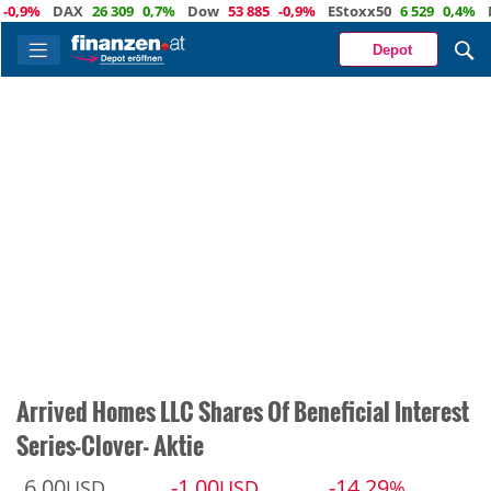
9%
DAX
26 309
0,7%
Dow
53 885
-0,9%
EStoxx50
6 529
0,4%
Nasd
Depot
Arrived Homes LLC Shares Of Beneficial Interest
Series-Clover- Aktie
6,00
-1,00
-14,29
USD
USD
%