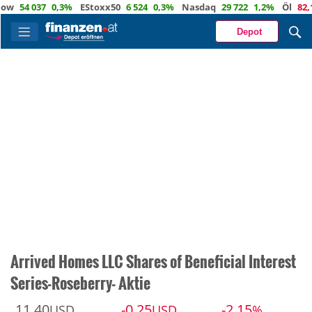
54 037
0,3%
EStoxx50
6 524
0,3%
Nasdaq
29 722
1,2%
Öl
82,1
-0
Depot
Arrived Homes LLC Shares of Beneficial Interest
Series-Roseberry- Aktie
11,40
-0,25
-2,15
USD
USD
%