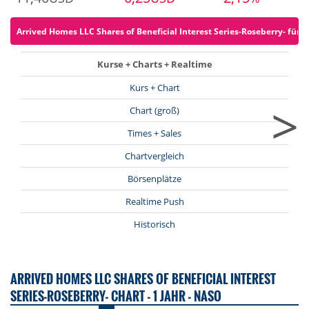
Arrived Homes LLC Shares of Beneficial Interest Series-Roseberry- für 0
Kurse + Charts + Realtime
Kurs + Chart
>
Chart (groß)
Times + Sales
Chartvergleich
Börsenplätze
Realtime Push
Historisch
ARRIVED HOMES LLC SHARES OF BENEFICIAL INTEREST
SERIES-ROSEBERRY- CHART - 1 JAHR - NASO