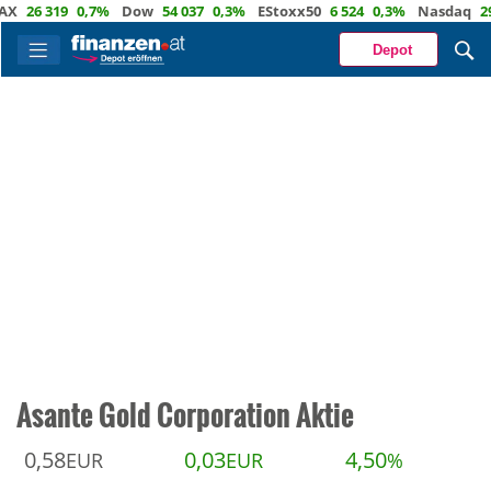
6 319
0,7%
Dow
54 037
0,3%
EStoxx50
6 524
0,3%
Nasdaq
29 722
Depot
Asante Gold Corporation Aktie
0,58
0,03
4,50
EUR
EUR
%