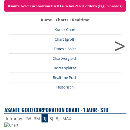
Asante Gold Corporation für 0 Euro bei ZERO ordern (zzgl. Spreads)
Kurse + Charts + Realtime
Kurs + Chart
>
Chart (groß)
Times + Sales
Chartvergleich
Börsenplätze
Realtime Push
Historisch
ASANTE GOLD CORPORATION CHART - 1 JAHR - STU
Intraday
1W
3M
1J
3J
5J
MAX