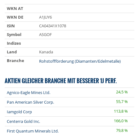
WKN AT
WKN DE
A1JUY6
ISIN
CA04341X1078
Symbol
ASGOF
Indizes
Land
Kanada
Branche
Rohstoffförderung (Diamanten/Edelmetalle)
AKTIEN GLEICHER BRANCHE MIT BESSERER 1J PERF.
24,5 %
Agnico-Eagle Mines Ltd.
55,7 %
Pan American Silver Corp.
113,8 %
Iamgold Corp
166,0 %
Centerra Gold Inc.
79,8 %
First Quantum Minerals Ltd.