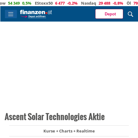
54 349
0,5%
EStoxx50
6 477
-0,2%
Nasdaq
29 488
-0,8%
Öl
79,2
-
Depot
Ascent Solar Technologies Aktie
Kurse + Charts + Realtime