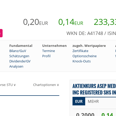
0,20
0,14
233,3
EUR
EUR
WKN DE: A41748 / ISI
)
Fundamental
Unternehmen
zugeh. Wertpapiere
Bilanz/GuV
Termine
Zertifikate
Schätzungen
Profil
Optionsscheine
Dividende/GV
Knock-Outs
Analysen
rse: STU ∨
Chartoptionen ∨
AKTIENKURS ASEP MED
INC REGISTERED SHS I
EUR
MEHR
0,2000
0,14