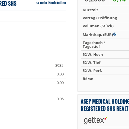
RED SHS
mehr Nachrichten
Kurszeit
Vortag
/
Eröffnung
Volumen (Stück)
Marktkap. (EUR)
Tageshoch
/
Tagestief
52 W. Hoch
52 W. Tief
2025
52 W. Perf.
0.00
Börse
0.00
-
-0.05
ASEP MEDICAL HOLDING
REGISTERED SHS REAL