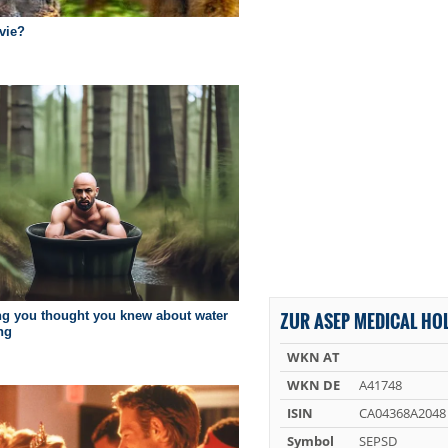
ZUR ASEP MEDICAL HOL
WKN AT
WKN DE
A41748
ISIN
CA04368A2048
Symbol
SEPSD