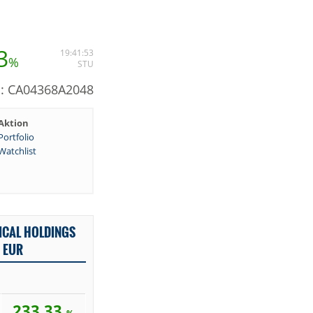
3
19:41:53
%
STU
N: CA04368A2048
Aktion
Portfolio
Watchlist
ICAL HOLDINGS
N EUR
233,33