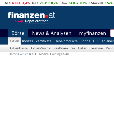
ATX
6 653
-1,4%
DAX
26 319
0,7%
Dow
54 037
0,3%
EStoxx50
6 524
Börse
News & Analysen
myfinanzen
Aktien
Indizes
Zertifikate
Hebelprodukte
Fonds
ETF
Anleihe
Aktienkurse
Aktien-Suche
Realtimekurse
Listen
Termine
Divi
Home
»
Aktien
»
ASEP Medical Holdings-Aktie