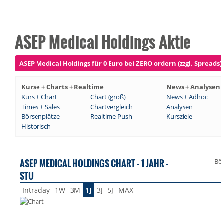
ASEP Medical Holdings Aktie
ASEP Medical Holdings für 0 Euro bei ZERO ordern (zzgl. Spreads
Kurse + Charts + Realtime
News + Analysen
Kurs + Chart
Chart (groß)
News + Adhoc
Times + Sales
Chartvergleich
Analysen
Börsenplätze
Realtime Push
Kursziele
Historisch
ASEP MEDICAL HOLDINGS CHART - 1 JAHR -
Bö
STU
Intraday
1W
3M
1J
3J
5J
MAX