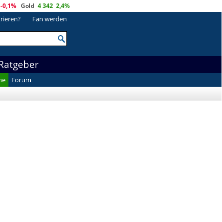
-0,1%
Gold
4 342
2,4%
trieren?
Fan werden
Ratgeber
he
Forum