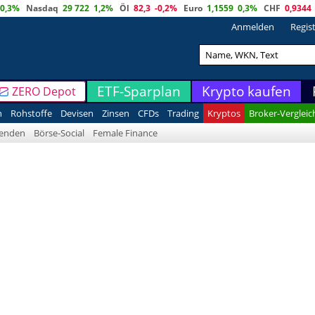
0,3%
Nasdaq
29 722
1,2%
Öl
82,3
-0,2%
Euro
1,1559
0,3%
CHF
0,9344
Anmelden
Regis
ETF-Sparplan
Krypto kaufen
ZERO Depot
n
Rohstoffe
Devisen
Zinsen
CFDs
Trading
Kryptos
Broker-Vergleic
denden
Börse-Social
Female Finance