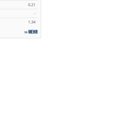
0.21
-
1.34
MEHR