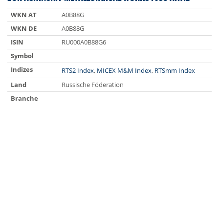
WKN AT
A0B88G
WKN DE
A0B88G
ISIN
RU000A0B88G6
Symbol
Indizes
RTS2 Index
,
MICEX M&M Index
,
RTSmm Index
Land
Russische Föderation
Branche