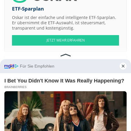
ETF-Sparplan
Oskar ist der einfache und intelligente ETF-Sparplan.
Er übernimmt die ETF-Auswahl, ist steuersmart,
transparent und kostengünstig.
JETZT MEHR ERFAHREN
Für Sie Empfohlen
Aktien ATX
DAX
EuroStoxx 50
Dow Jones
NASDAQ 100
Nikkei 225
I Bet You Didn't Know It Was Really Happening?
S&P 500
BRAINBERRIES
Weitere Aktien:
Kostromskaya sbytovaya kompaniya PAO Pref.Shs
Moscow City
Telephone Network
Mosenergosbyt PAO
Khimprom JSC
Lenzoloto
PJSC
Kontakt
-
Impressum
-
Werbung
-
Barrierefreiheit
Sitemap
-
Datenschutz
-
Disclaimer
-
AGB
-
Privatsphäre-Einstellungen