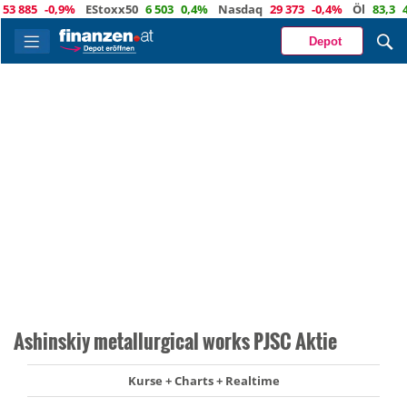
885
-0,9%
EStoxx50
6 503
0,4%
Nasdaq
29 373
-0,4%
Öl
83,3
4,9
Depot
Ashinskiy metallurgical works PJSC Aktie
Kurse + Charts + Realtime