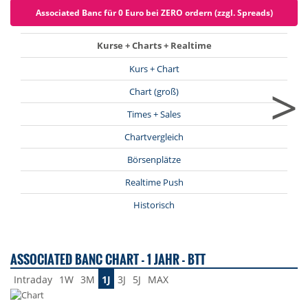
Associated Banc für 0 Euro bei ZERO ordern (zzgl. Spreads)
Kurse + Charts + Realtime
Kurs + Chart
>
Chart (groß)
Times + Sales
Chartvergleich
Börsenplätze
Realtime Push
Historisch
ASSOCIATED BANC CHART - 1 JAHR - BTT
Intraday
1W
3M
1J
3J
5J
MAX