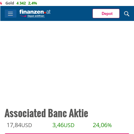
ld
4 342
2,4%
Depot
Associated Banc Aktie
17,84
3,46
24,06
USD
USD
%