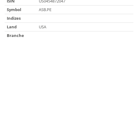
ISIN
US0454872047
Symbol
ASB.PE
Indizes
Land
USA
Branche