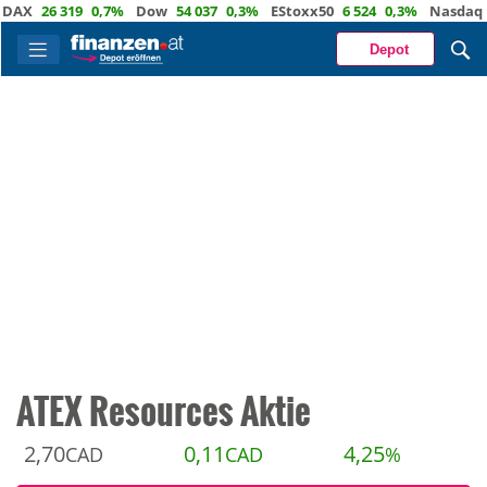
26 319
0,7%
Dow
54 037
0,3%
EStoxx50
6 524
0,3%
Nasdaq
29 7
Depot
ATEX Resources Aktie
2,70
0,11
4,25
CAD
CAD
%