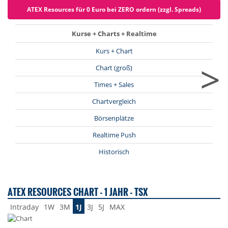
ATEX Resources für 0 Euro bei ZERO ordern (zzgl. Spreads)
Kurse + Charts + Realtime
Kurs + Chart
>
Chart (groß)
Times + Sales
Chartvergleich
Börsenplätze
Realtime Push
Historisch
ATEX RESOURCES CHART - 1 JAHR - TSX
Intraday
1W
3M
1J
3J
5J
MAX