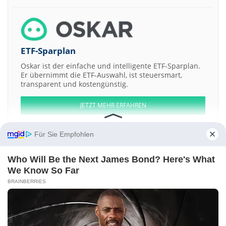
ETF-Sparplan
Oskar ist der einfache und intelligente ETF-Sparplan.
Er übernimmt die ETF-Auswahl, ist steuersmart,
transparent und kostengünstig.
JETZT MEHR ERFAHREN
Für Sie Empfohlen
Who Will Be the Next James Bond? Here's What
Aktien ATX
DAX
EuroStoxx 50
Dow Jones
NASDAQ 100
Nikkei 225
We Know So Far
S&P 500
BRAINBERRIES
Weitere Aktien:
InoLife Technologies
Cang Bao Tian Xia International Art Trade Center
Locosoco Group
Fox
Opawica Explorations
Kontakt
-
Impressum
-
Werbung
-
Barrierefreiheit