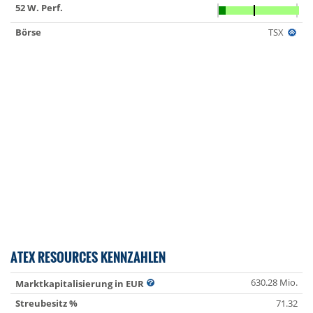
52 W. Perf.
Börse
TSX
ATEX RESOURCES KENNZAHLEN
630.28 Mio.
Marktkapitalisierung in EUR
Streubesitz %
71.32