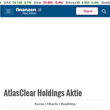
AX
26 140
0,1%
Dow
53 885
-0,9%
EStoxx50
6 503
0,4%
Nasdaq
Depot
AtlasClear Holdings Aktie
Kurse + Charts + Realtime