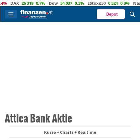
DAX
26 319
0,7%
Dow
54 037
0,3%
EStoxx50
6 524
0,3%
Nasda
Depot
Attica Bank Aktie
Kurse + Charts + Realtime