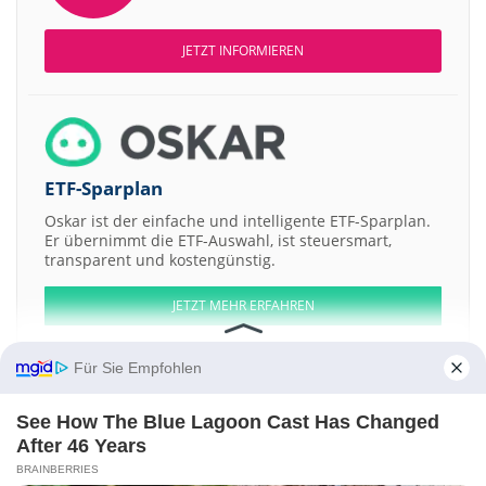
JETZT INFORMIEREN
ETF-Sparplan
Oskar ist der einfache und intelligente ETF-Sparplan.
Er übernimmt die ETF-Auswahl, ist steuersmart,
transparent und kostengünstig.
JETZT MEHR ERFAHREN
Für Sie Empfohlen
See How The Blue Lagoon Cast Has Changed
Aktien ATX
DAX
EuroStoxx 50
Dow Jones
NASDAQ 100
Nikkei 225
After 46 Years
S&P 500
BRAINBERRIES