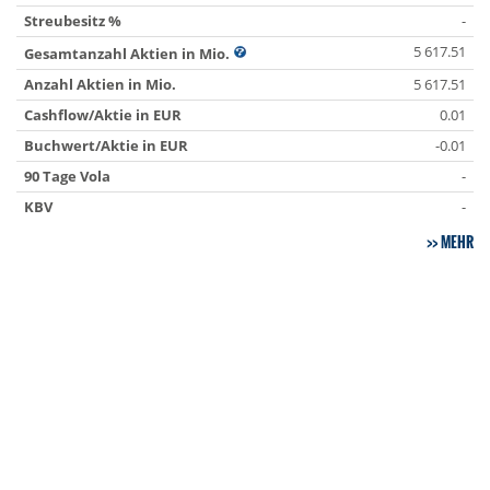
Streubesitz %
-
5 617.51
Gesamtanzahl Aktien in Mio.
Anzahl Aktien in Mio.
5 617.51
Cashflow/Aktie in EUR
0.01
Buchwert/Aktie in EUR
-0.01
90 Tage Vola
-
KBV
-
MEHR