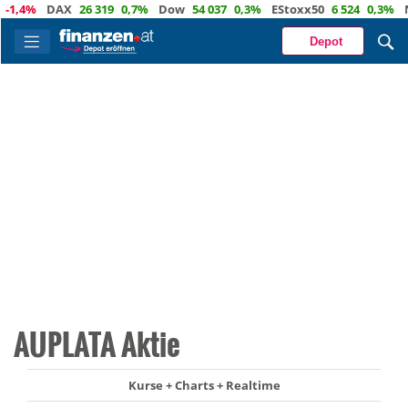
,4%
DAX
26 319
0,7%
Dow
54 037
0,3%
EStoxx50
6 524
0,3%
Nas
Depot
AUPLATA Aktie
Kurse + Charts + Realtime