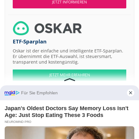
JETZT INFORMIEREN
ETF-Sparplan
Oskar ist der einfache und intelligente ETF-Sparplan.
Er übernimmt die ETF-Auswahl, ist steuersmart,
transparent und kostengünstig.
JETZT MEHR ERFAHREN
Für Sie Empfohlen
Japan's Oldest Doctors Say Memory Loss Isn't
Aktien ATX
DAX
EuroStoxx 50
Dow Jones
NASDAQ 100
Nikkei 225
Age: Just Stop Eating These 3 Foods
S&P 500
NEUROMIND PRO
Weitere Aktien:
Rent.com.au
Vanguard International Semiconductor
TeamViewer