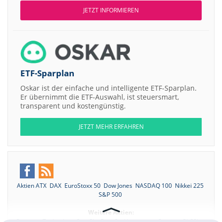
JETZT INFORMIEREN
ETF-Sparplan
Oskar ist der einfache und intelligente ETF-Sparplan.
Er übernimmt die ETF-Auswahl, ist steuersmart,
transparent und kostengünstig.
JETZT MEHR ERFAHREN
Aktien ATX
DAX
EuroStoxx 50
Dow Jones
NASDAQ 100
Nikkei 225
S&P 500
Weitere Aktien:
Protonex Technology CorpShs Reg -S-
Hargreaves Services PLCShs