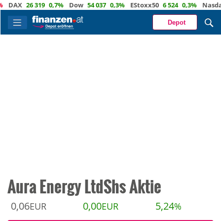
AX
26 319
0,7%
Dow
54 037
0,3%
EStoxx50
6 524
0,3%
Nasdaq
2
Depot
Aura Energy LtdShs Aktie
0,06
0,00
5,24
EUR
EUR
%