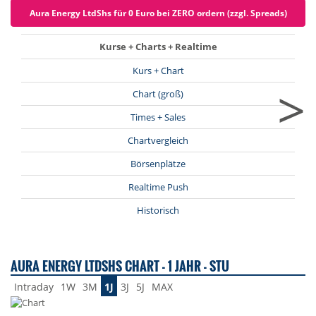
Aura Energy LtdShs für 0 Euro bei ZERO ordern (zzgl. Spreads)
Kurse + Charts + Realtime
Kurs + Chart
>
Chart (groß)
Times + Sales
Chartvergleich
Börsenplätze
Realtime Push
Historisch
AURA ENERGY LTDSHS CHART - 1 JAHR - STU
Intraday
1W
3M
1J
3J
5J
MAX